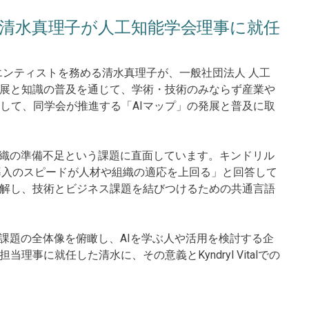
ィスト 清水真理子が人工知能学会理事に就任
ータサイエンティストを務める清水真理子が、一般社団法人 人工
進展と知識の普及を通じて、学術・技術のみならず産業や
して、同学会が推進する「AIマップ」の発展と普及に取
組織の準備不足という課題に直面しています。キンドリル
7%が「AI導入のスピードが人材や組織の適応を上回る」と回答して
理解し、技術とビジネス課題を結びつけるための共通言語
会課題の全体像を俯瞰し、AIを学ぶ人や活用を検討する企
事に就任した清水に、その意義とKyndryl Vitalでの