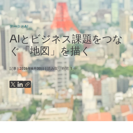
データとAI
AIとビジネス課題をつな
ぐ「地図」を描く
記事
2026年6月30日
読み取り時間:
1
分