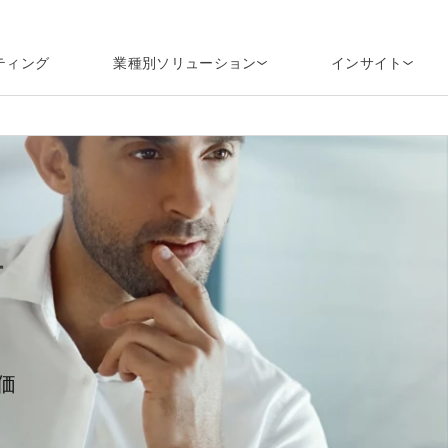
ティング
業種別ソリューション
インサイト
サ
価