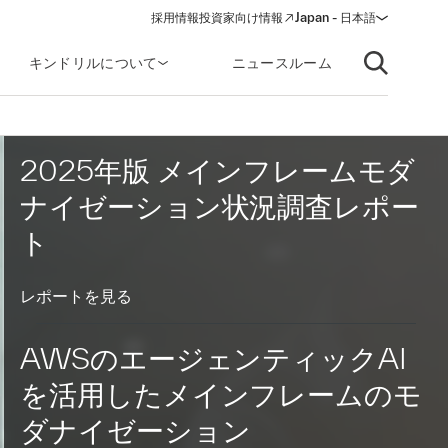
採用情報
投資家向け情報
Japan - 日本語
(opens in a new window)
キンドリルについて
ニュースルーム
Open searc
2025年版 メインフレームモダ
ナイゼーション状況調査レポー
ト
レポートを見る
AWSのエージェンティックAI
を活用したメインフレームのモ
ダナイゼーション