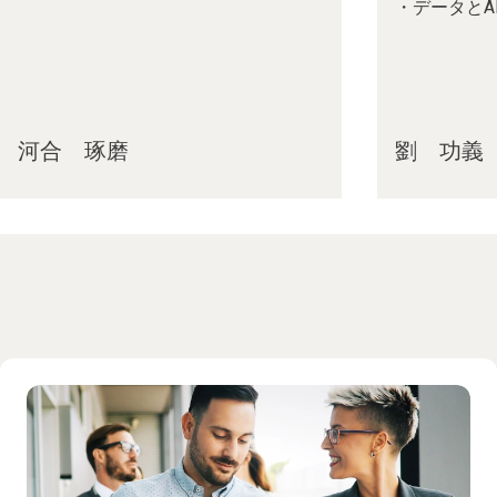
・データとA
河合 琢磨
劉 功義