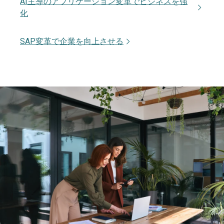
AI主導のアプリケーション変革でビジネスを強
キンドリルと共にAIを活用した顧客体験を共同
化
パーパスを実現するテクノロジーはどのように
設計・構築
モダナイゼーション中にビジネスリスクを評価
変革が継続するカルチャーを築くのか
し軽減
SAP変革で企業を向上させる
クラウドインフラストラクチャーを最適化し、
人中心の設計を探求（英語）
アプリケーション主導のモダナイゼーションを
推進