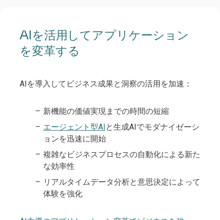
AIを活用してアプリケーション
将来に備えたアプリケーション
ビジネスリスクを軽減する
AIで顧客と従業員の体験を再考
包括的なAIガバナンスとセキュ
を変革する
アーキテクチャー
リティを実装する
リスクを積極的に管理し、信頼とレジリエンスを構
安全で自動化されたAI主導の従業員体験とワ
築する:
ークフローを作成し、インタラクションとプ
AIを導入してビジネス成果と洞察の活用を加速：
俊敏性と統合性の向上：
AIモデルとデータパイプラインの継続的な監
ロセスを強化します。
視を確保します。
技術的負債、コストと時間、セキュリティと
人間とエージェントのAI機能をワークフロー
新機能の価値実現までの時間の短縮
ビジネスに合わせたテクノロジーロードマッ
体験、ワークフロー、IT全体で統一された可
ガバナンスなどのモダナイゼーションとAIの
に適用して効率を高めます。
プを備えた適応性と拡張性に優れたアプリケ
観測性を促進します。
エージェント型AI
と生成AIでモダナイゼーシ
リスクを先取り
ーション
生産性、パフォーマンス、信頼の成功を
ョンを迅速に開始
アプリケーション、サービス、デバイスを通
組織変更管理を活用してビジネスリスクを軽
Kyndryl Value Measurementで評価し、継続
実用的なモダナイゼーション
じて無許可のデータアクセスや使用、データ
複雑なビジネスプロセスの自動化による新た
減
的な改善を確実にします。
損失を防止します。
な効率性
モジュール設計によるコンポーザビリティ
ハイブリッドITシステムを安全に強化し、開
リアルタイムデータ分析と意思決定によって
堅牢な組織変更管理
従業員の能力を高め、インテリジェントなデジ
発者の体験を向上
セキュリティ・バイ・デザインを発見
体験を強化
タルワークプレースを創造
AIとクラウドネイティブ機能を活用したアジ
インテリジェントな可観測性と制御を用いて
ャイルな運用モデルを設計
アプリケーションのパフォーマンスを最大化