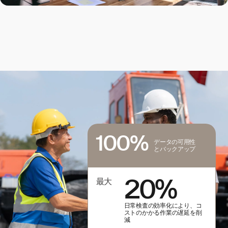
100%
データの可用性
とバックアップ
20%
最大
日常検査の効率化により、コ
ストのかかる作業の遅延を削
減