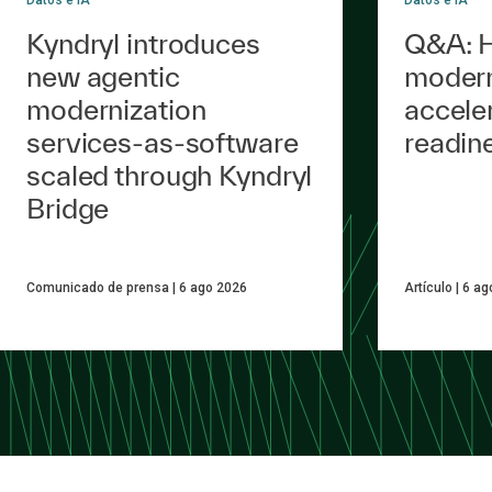
Kyndryl introduces
Q&A: H
new agentic
modern
modernization
accele
services-as-software
readin
scaled through Kyndryl
Bridge
Comunicado de prensa
6 ago 2026
Artículo
6 ag