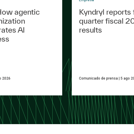
ow agentic
Kyndryl reports f
ization
quarter fiscal 2
rates AI
results
ess
o 2026
Comunicado de prensa
5 ago 2