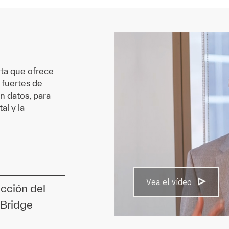
rta que ofrece
 fuertes de
n datos, para
al y la
Vea el vídeo
cción del
 Bridge