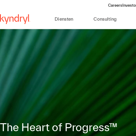
Careers
Investo
(opens 
Diensten
Consulting
The Heart of Progress™