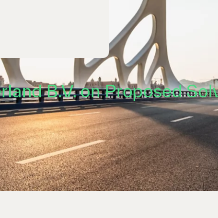
rland B.V. on Proposed Solv