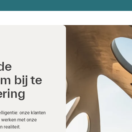
de
m bij te
ering
elligentie: onze klanten
e werken met onze
 realiteit.