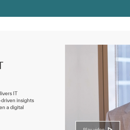
T
ivers IT
-driven insights
n a digital
Play video