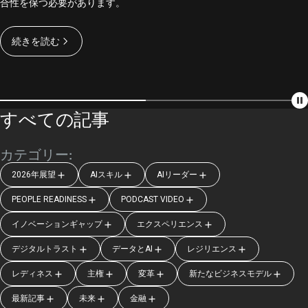
合性を保つ必要があります。
解消、孤独の緩和に貢献することで、人とAIの共生の新たなあ
する能力としてのレジリエンスです。AIネイティブの時代にい
り方が切り拓かれます。
かにレジリエンスを高めるかを思索します。
続きを読む
続きを読む
続きを読む
すべての記事
カテゴリー:
2026年展望
AIスキル
AIリーダー
PEOPLE READINESS
PODCAST VIDEO
イノベーションギャップ
エクスペリエンス
デジタルトラスト
データとAI
レジリエンス
レディネス
主権
変革
新たなビジネスモデル
最新記事
未来
金融