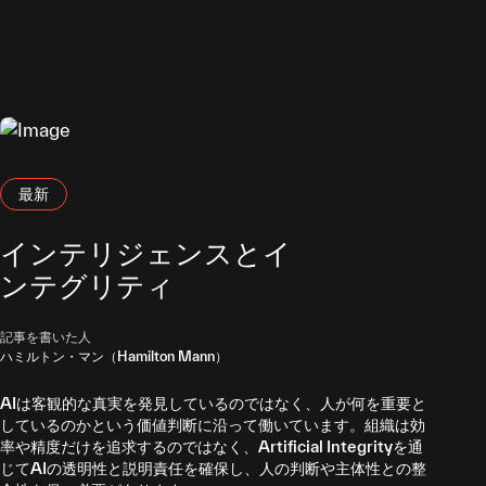
最
先
端
の
イ
最新
最新
最新
最新記事
ン
インテリジェンスとイ
サ
ンテグリティ
イ
記事を書いた人
記事を書いた人
記事を書いた人
ハミルトン・マン（Hamilton Mann）
マーク・シアマン（Marc Theermann）
佐倉統 (Professor Osamu Sakura)
ト
AIは客観的な真実を発見しているのではなく、人が何を重要と
ロボットは、物理的な姿を獲得したAIとして、産業用ロボット
AIの開発が大企業に集中し、格差が拡がるような世の中で、
しているのかという価値判断に沿って働いています。組織は効
から未知の環境にも柔軟に適応するサービスロボットへと進化
「倫理」とは何を指すのでしょう。そして高度化が進むAIを、
率や精度だけを追求するのではなく、Artificial Integrityを通
し、さらにはコンパニオンロボットの可能性も広がりつつあり
はたして人間は管理しきれるのでしょうか。AIを共存する相手
じてAIの透明性と説明責任を確保し、人の判断や主体性との整
ます。人間の能力を拡張し、質の高いデータ収集や人手不足の
と捉えたとき重視すべきなのが、状況変化に応じて方向修正を