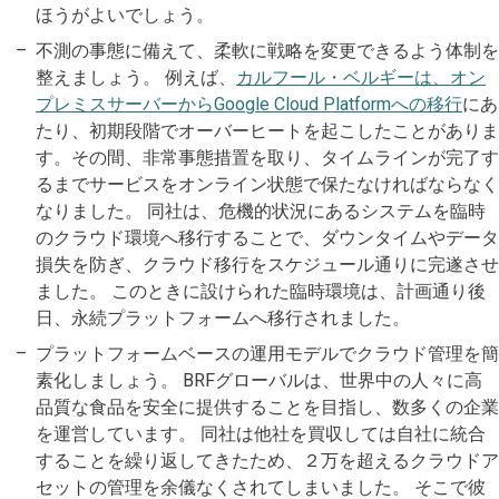
ほうがよいでしょう。
不測の事態に備えて、柔軟に戦略を変更できるよう体制を
整えましょう。 例えば、
カルフール・ベルギーは、オン
プレミスサーバーからGoogle Cloud Platformへの移行
にあ
たり、初期段階でオーバーヒートを起こしたことがありま
す。その間、非常事態措置を取り、タイムラインが完了す
るまでサービスをオンライン状態で保たなければならなく
なりました。 同社は、危機的状況にあるシステムを臨時
のクラウド環境へ移行することで、ダウンタイムやデータ
損失を防ぎ、クラウド移行をスケジュール通りに完遂させ
ました。 このときに設けられた臨時環境は、計画通り後
日、永続プラットフォームへ移行されました。
プラットフォームベースの運用モデルでクラウド管理を簡
素化しましょう。 BRFグローバルは、世界中の人々に高
品質な食品を安全に提供することを目指し、数多くの企業
を運営しています。 同社は他社を買収しては自社に統合
することを繰り返してきたため、２万を超えるクラウドア
セットの管理を余儀なくされてしまいました。 そこで彼