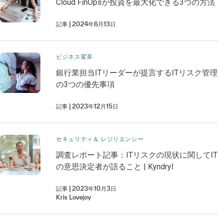
Cloud FinOpsが投資を最大化できる3つの方法
記事
2024年6月13日
ビジネス変革​
銀行業担当ITリーダーが提言するITリスク管理
の3つの優先事項
記事
2023年12月15日
セキュリティ＆ レジリエンシー
調査レポート記事：ITリスクの現状に関してIT
の意思決定者が語ること | Kyndryl
記事
2023年10月3日
Kris
Lovejoy