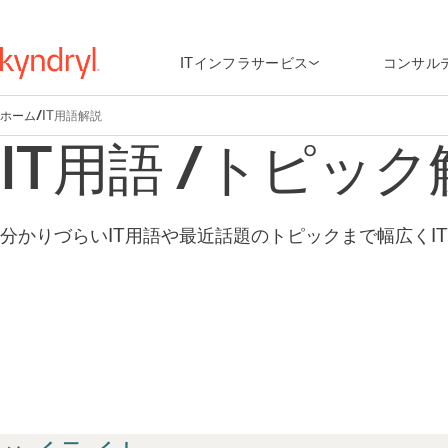
ITインフラサービス
コンサル
ホーム
/
IT用語解説
IT用語 /トピッ
分かりづらいIT用語や最近話題のトピックまで幅広くI