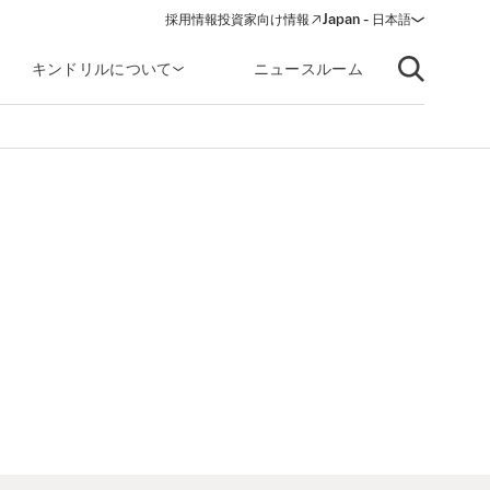
採用情報
投資家向け情報
Japan - 日本語
(opens in a new window)
キンドリルについて
ニュースルーム
Open searc