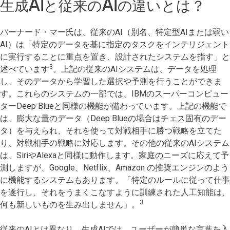
生成AIと従来のAIの違いとは？
バーナード・マー氏は、従来のAI（別名、特定型AIまたは弱い
AI）は「特定のデータを基に指定のタスクをインテリジェント
に実行することに重点を置き、設計されたシステムを指す」と
3
述べています
。上記の従来のAIシステムは、データを処理
し、そのデータから学習した選択や予測を行うことができま
す。これらのシステムの一部では、IBMのスーパーコンピュー
ターDeep Blueと同様の機能が備わっています。上記の機能で
は、膨大な量のデータ（Deep Blueの場合はチェス固有のデー
タ）を与えられ、それを使って対戦相手に勝つ戦略を立てた
り、対戦相手の戦略に対応します。その他の従来のAIシステム
は、SiriやAlexaと同様に動作します。家庭のニーズに応えて予
測しますが、Google、Netflix、Amazon の推奨エンジンのよう
に機能するシステムもあります。「特定のルールに従って仕事
を遂行し、それをうまくこなすように訓練された人工知能は、
3
何も新しいものを生み出しません」。
従来のAIとは異なり、生成AIでは、ユーザーが簡単な言葉を入