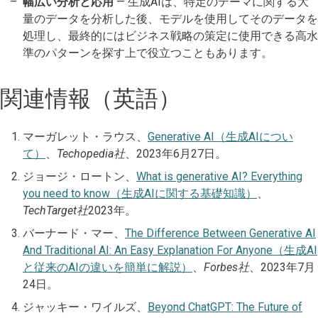
幅広い分析と応用
— 生成AIは、特定のテーマに関する大
量のデータを分析した後、モデルを使用してそのデータを
処理し、最終的にはビジネス戦略の策定に使用できる高水
準のパターンを探す上で役立つこともあります。
関連情報（英語）
マーガレット・ラウス、
Generative AI（生成AIについ
て）
、
Techopedia社
、2023年6月27日。
ジョージ・ロートン、
What is generative AI? Everything
you need to know（生成AIに関する基礎知識）
、
TechTarget社
2023年。
バーナード・マー、
The Difference Between Generative AI
And Traditional AI: An Easy Explanation For Anyone（生成AI
と従来のAIの違いを簡単に解説）
、
Forbes社
、2023年7月
24日。
ジャッキー・ワイルズ、
Beyond ChatGPT: The Future of