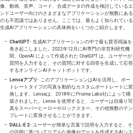
像、動画、音声、コード、合成データの作成を検討しているエ
ンドユーザー向けのさまざまなアプリケーションが無数にある
のも不思議ではありません。ここでは、最もよく知られている
生成AIアプリケーションの具体例をいくつかご紹介します。
ChatGPT
- 生成AIアプリケーションの中で最も賛否両論を
巻き起こしました。2022年12月にAI専門の非営利研究機
関、OpenAI によって作成された ChatGPT は、ユーザーが
質問を入力すると、その質問に対する回答を生成して応答
するオンラインAIチャットボットです。
Lensaアプリ
- このアプリケーションはAIを活用し、ポー
トレートタイプの写真を動的なカスタムポートレートに変
換します。Lensaは、2018年にPrisma Labs社によって構
築されました。Lensa を使用すると、ユーザーは自撮り写
真をスーパーヒーローやロックスター、その他無数のテン
プレートに変身させることができます。
DALL-E 2
- ユーザーが簡単な言葉で説明を入力すると、そ
の説明に基づいてリアルな画像やアートを作成するAIシス