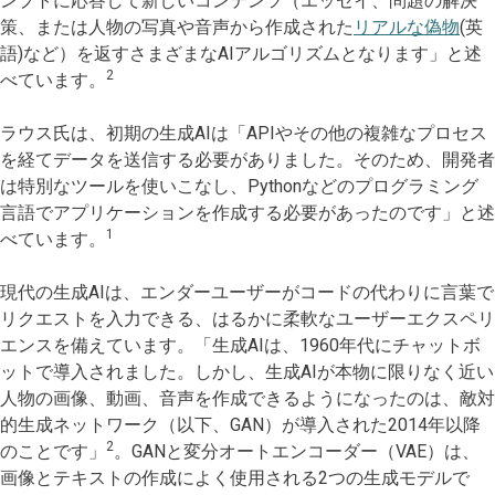
ンプトに応答して新しいコンテンツ（エッセイ、問題の解決
策、または人物の写真や音声から作成された
リアルな偽物
(英
語)など）を返すさまざまなAIアルゴリズムとなります」と述
2
べています。
ラウス氏は、初期の生成AIは「APIやその他の複雑なプロセス
を経てデータを送信する必要がありました。そのため、開発者
は特別なツールを使いこなし、Pythonなどのプログラミング
言語でアプリケーションを作成する必要があったのです」と述
1
べています。
現代の生成AIは、エンダーユーザーがコードの代わりに言葉で
リクエストを入力できる、はるかに柔軟なユーザーエクスペリ
エンスを備えています。「生成AIは、1960年代にチャットボ
ットで導入されました。しかし、生成AIが本物に限りなく近い
人物の画像、動画、音声を作成できるようになったのは、敵対
的生成ネットワーク（以下、GAN）が導入された2014年以降
2
のことです」
。GANと変分オートエンコーダー（VAE）は、
画像とテキストの作成によく使用される2つの生成モデルで