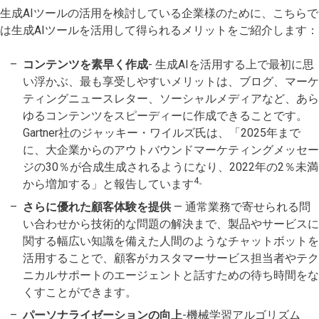
生成AIツールの活用を検討している企業様のために、こちらで
は生成AIツールを活用して得られるメリットをご紹介します：
コンテンツを素早く作成
- 生成AIを活用する上で最初に思
い浮かぶ、最も享受しやすいメリットは、ブログ、マーケ
ティングニュースレター、ソーシャルメディアなど、あら
ゆるコンテンツをスピーディーに作成できることです。
Gartner社のジャッキー・ワイルズ氏は、「2025年まで
に、大企業からのアウトバウンドマーケティングメッセー
ジの30％が合成生成されるようになり、2022年の2％未満
4。
から増加する」と報告しています
さらに優れた顧客体験を提供
— 通常業務で寄せられる問
い合わせから技術的な問題の解決まで、製品やサービスに
関する幅広い知識を備えた人間のようなチャットボットを
活用することで、顧客がカスタマーサービス担当者やテク
ニカルサポートのエージェントと話すための待ち時間をな
くすことができます。
パーソナライゼーションの向上
-機械学習アルゴリズム