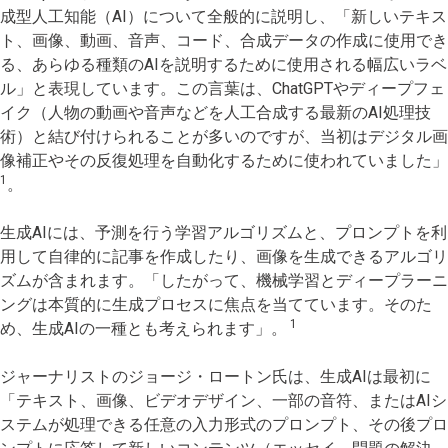
成型人工知能（AI）について全般的に説明し、「新しいテキス
ト、画像、動画、音声、コード、合成データの作成に使用でき
る、あらゆる種類のAIを説明するために使用される幅広いラベ
ル」と表現しています。この言葉は、ChatGPTやディープフェ
イク（人物の動画や音声などを人工合成する最新のAI処理技
術）と結び付けられることが多いのですが、当初はデジタル画
像補正やその反復処理を自動化するために使われていました」
1
。
生成AIには、予測を行う学習アルゴリズムと、プロンプトを利
用して自律的に記事を作成したり、画像を生成できるアルゴリ
ズムが含まれます。「したがって、機械学習とディープラーニ
ングは本質的に生成プロセスに焦点を当てています。そのた
1
め、生成AIの一種とも考えられます」。
ジャーナリストのジョージ・ロートン氏は、生成AIは最初に
「テキスト、画像、ビデオデザイン、一部の音符、またはAIシ
ステムが処理できる任意の入力形式のプロンプト、その後プロ