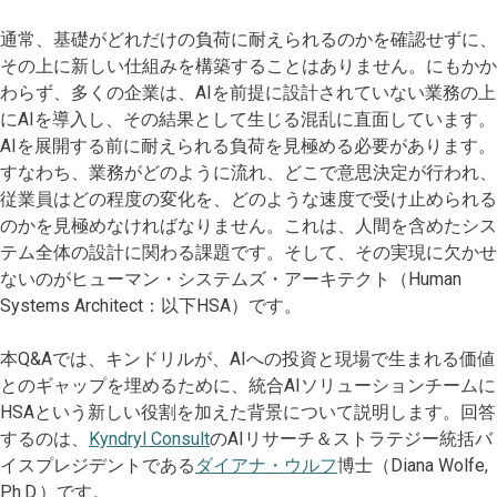
通常、基礎がどれだけの負荷に耐えられるのかを確認せずに、
その上に新しい仕組みを構築することはありません。にもかか
わらず、多くの企業は、AIを前提に設計されていない業務の上
にAIを導入し、その結果として生じる混乱に直面しています。
AIを展開する前に耐えられる負荷を見極める必要があります。
すなわち、業務がどのように流れ、どこで意思決定が行われ、
従業員はどの程度の変化を、どのような速度で受け止められる
のかを見極めなければなりません。これは、人間を含めたシス
テム全体の設計に関わる課題です。そして、その実現に欠かせ
ないのがヒューマン・システムズ・アーキテクト（Human
Systems Architect：以下HSA）です。
本Q&Aでは、キンドリルが、AIへの投資と現場で生まれる価値
とのギャップを埋めるために、統合AIソリューションチームに
HSAという新しい役割を加えた背景について説明します。回答
するのは、
Kyndryl Consult
のAIリサーチ＆ストラテジー統括バ
イスプレジデントである
ダイアナ・ウルフ
博士（Diana Wolfe,
Ph.D.）です。