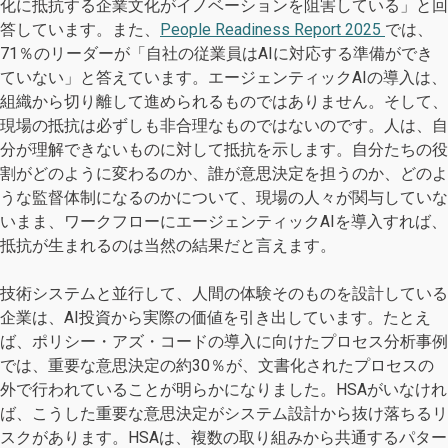
化に抵抗する企業文化がイノベーションを阻害している」と回
答しています。また、
People Readiness Report 2025
では、
71％のリーダーが「自社の従業員はAIに対応する準備ができ
ていない」と答えています。エージェンティックAIの導入は、
組織から切り離して進められるものではありません。そして、
現場の抵抗は必ずしも非合理なものではないのです。人は、自
分が理解できないものに対して抵抗を示します。自分たちの役
割がどのように変わるのか、誰が意思決定を担うのか、どのよ
うな監督体制になるのかについて、現場の人々が関与していな
いまま、ワークフローにエージェンティックAIを導入すれば、
抵抗が生まれるのは当然の結果だと言えます。
技術システムと並行して、人間の体験そのものを設計している
企業は、AI投資から実際の価値を引き出しています。たとえ
ば、ポリシー・アズ・コードの導入に向けたプロセス分析事例
では、重要な意思決定の約30％が、文書化されたプロセスの
外で行われていることが明らかになりました。HSAがいなけれ
ば、こうした重要な意思決定がシステム設計から抜け落ちるリ
スクがあります。HSAは、複数の取り組みから共通するパター