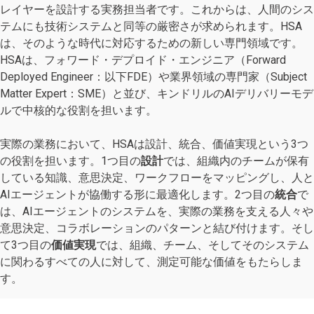
レイヤーを設計する実務担当者です。これからは、人間のシス
テムにも技術システムと同等の厳密さが求められます。HSA
は、そのような時代に対応するための新しい専門領域です。
HSAは、フォワード・デプロイド・エンジニア（Forward
Deployed Engineer：以下FDE）や業界領域の専門家（Subject
Matter Expert：SME）と並び、キンドリルのAIデリバリーモデ
ルで中核的な役割を担います。
実際の業務において、HSAは設計、統合、価値実現という3つ
の役割を担います。1つ目の
設計
では、組織内のチームが保有
している知識、意思決定、ワークフローをマッピングし、人と
AIエージェントが協働する形に最適化します。2つ目の
統合
で
は、AIエージェントのシステムを、実際の業務を支える人々や
意思決定、コラボレーションのパターンと結び付けます。そし
て3つ目の
価値実現
では、組織、チーム、そしてそのシステム
に関わるすべての人に対して、測定可能な価値をもたらしま
す。