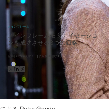
メインフレーム​
メインフレームモダナイゼーショ
ンを成功させる3つの戦略
記事
2024年9月10日
読み取り時間:
1
分
による
Petra Goude