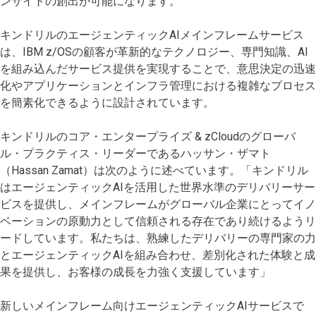
ンサイトの創出が可能になります。
キンドリルのエージェンティックAIメインフレームサービス
は、IBM z/OSの顧客が革新的なテクノロジー、専門知識、AI
を組み込んだサービス提供を実現することで、意思決定の迅速
化やアプリケーションとインフラ管理における複雑なプロセス
を簡素化できるように設計されています。
キンドリルのコア・エンタープライズ & zCloudのグローバ
ル・プラクティス・リーダーであるハッサン・ザマト
（Hassan Zamat）は次のように述べています。「キンドリル
はエージェンティックAIを活用した世界水準のデリバリーサー
ビスを提供し、メインフレームがグローバル企業にとってイノ
ベーションの原動力として信頼される存在であり続けるようリ
ードしています。私たちは、熟練したデリバリーの専門家の力
とエージェンティックAIを組み合わせ、差別化された体験と成
果を提供し、お客様の成長を力強く支援しています」
新しいメインフレーム向けエージェンティックAIサービスで