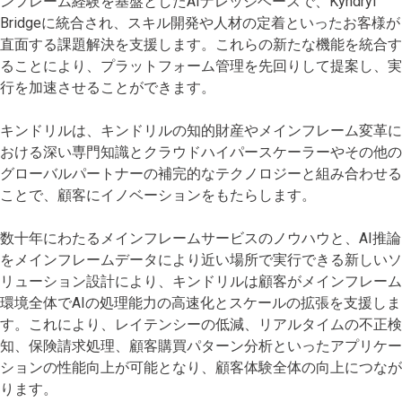
ンフレーム経験を基盤としたAIナレッジベースで、Kyndryl
Bridgeに統合され、スキル開発や人材の定着といったお客様が
直面する課題解決を支援します。これらの新たな機能を統合す
ることにより、プラットフォーム管理を先回りして提案し、実
行を加速させることができます。
キンドリルは、キンドリルの知的財産やメインフレーム変革に
おける深い専門知識とクラウドハイパースケーラーやその他の
グローバルパートナーの補完的なテクノロジーと組み合わせる
ことで、顧客にイノベーションをもたらします。
数十年にわたるメインフレームサービスのノウハウと、AI推論
をメインフレームデータにより近い場所で実行できる新しいソ
リューション設計により、キンドリルは顧客がメインフレーム
環境全体でAIの処理能力の高速化とスケールの拡張を支援しま
す。これにより、レイテンシーの低減、リアルタイムの不正検
知、保険請求処理、顧客購買パターン分析といったアプリケー
ションの性能向上が可能となり、顧客体験全体の向上につなが
ります。