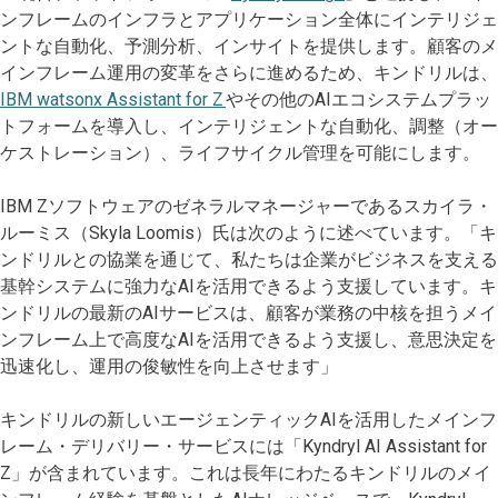
ンフレームのインフラとアプリケーション全体にインテリジェ
ントな自動化、予測分析、インサイトを提供します。顧客のメ
インフレーム運用の変革をさらに進めるため、キンドリルは、
IBM watsonx Assistant for Z
やその他のAIエコシステムプラッ
トフォームを導入し、インテリジェントな自動化、調整（オー
ケストレーション）、ライフサイクル管理を可能にします。
IBM Zソフトウェアのゼネラルマネージャーであるスカイラ・
ルーミス（Skyla Loomis）氏は次のように述べています。「キ
ンドリルとの協業を通じて、私たちは企業がビジネスを支える
基幹システムに強力なAIを活用できるよう支援しています。キ
ンドリルの最新のAIサービスは、顧客が業務の中核を担うメイ
ンフレーム上で高度なAIを活用できるよう支援し、意思決定を
迅速化し、運用の俊敏性を向上させます」
キンドリルの新しいエージェンティックAIを活用したメインフ
レーム・デリバリー・サービスには「Kyndryl AI Assistant for
Z」が含まれています。これは長年にわたるキンドリルのメイ