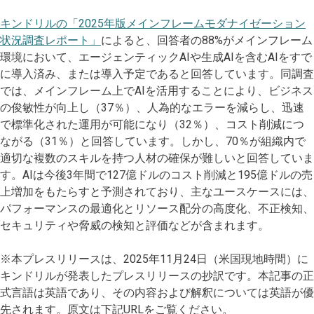
キンドリルの「2025年版メインフレームモダナイゼーション
状況調査レポート」
によると、回答者の88%がメインフレーム
環境において、エージェンティックAIや生成AIを含むAIをすで
に導入済み、または導入予定であると回答しています。同調査
では、メインフレーム上でAIを活用することにより、ビジネス
の俊敏性が向上し（37％）、人為的なエラーを減らし、迅速
で標準化された運用が可能になり（32％）、コスト削減につ
ながる（31％）と回答しています。しかし、70％が組織内で
適切な複数のスキルを持つ人材の確保が難しいと回答していま
す。AIは今後3年間で127億ドルのコスト削減と195億ドルの売
上増加をもたらすと予測されており、主なユースケースには、
パフォーマンスの最適化とリソース配分の高度化、不正検知、
セキュリティや脅威の検知と評価などが含まれます。
※本プレスリリースは、2025年11月24日（米国現地時間）に
キンドリルが発表したプレスリリースの抄訳です。本記事の正
式言語は英語であり、その内容および解釈については英語が優
先されます。原文は下記URLをご覧ください。