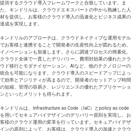
提供するクラウド導入フレームワークと合致しています。ま
た、キンドリルは、クラウドエキスパートの中から熟練した人
材を提供し、お客様のクラウド導入の迅速化とビジネス成果の
達成を実現します。
キンドリルのアプローチは、クラウドネイティブな運用モデル
でお客様と連携することで開発者の生産性向上が図れるため、
イノベーションも加速します。さらに調達プロセスの簡素化、
クラウド全体で一貫したデリバリー、費用対効果の優れたクラ
ウド移行とモダナイゼーション、AIなど、他のテクノロジーの
統合も可能になります。クラウド導入のスピードアップによっ
て効率とアジリティが高まるので、開発者のセットアップ時間
の短縮、管理の容易さ、レジリエンスの優れたアプリケーショ
ンといったメリットも得られます。
キンドリルは、Infrastructure as Code（IaC）とpolicy as code
を用いてセキュアバイデザインのデリバリー原則を実現し、お
客様のクラウド運用の変革を行っています。セキュアバイデザ
インの原則によって、お客様は、クラウド導入の加速とクラウ