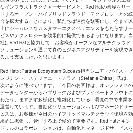
なインフラストラクチャーサービスと、Red Hatの業界をリー
ドするオープン・ハイブリッドクラウド・テクノロジーとの統
合を拡大することにより、私たちは連携を緊密にし、今まで以
上にシームレスなカスタマーエクスペリエンスをもたらすサー
ビスやテクノロジーを効果的に提供できるようになります。当
社はRed Hatと協力して、お客様がオープンなマルチクラウド
ソリューションを通じて真のビジネスアジリティーを実現でき
るよう支援したいと思います」
Red HatのPartner Ecosystem Success担当シニア・バイス・プ
レジデント、ステファニー・チラス（Stefanie Chiras）氏は、
次のように述べています。「今日のお客様は、オンプレミスの
データセンターからパブリックおよびプライベートクラウドに
わたり、ますます多様化し複雑化しているIT環境の中で事業を
運営しています。自動化ソリューションおよびマネージドサー
ビスは、お客様が今日のハイブリッドマルチクラウド環境を効
果的に拡張し、管理する上で極めて重要です。Red Hatとキン
ドリルのコラボレーションは、自動化とマネージドサービスを