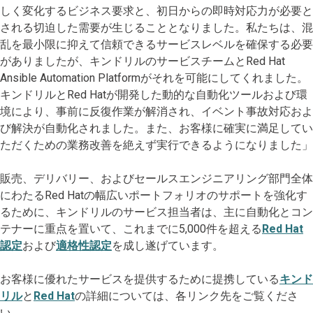
しく変化するビジネス要求と、初日からの即時対応力が必要と
される切迫した需要が生じることとなりました。私たちは、混
乱を最小限に抑えて信頼できるサービスレベルを確保する必要
がありましたが、キンドリルのサービスチームとRed Hat
Ansible Automation Platformがそれを可能にしてくれました。
キンドリルとRed Hatが開発した動的な自動化ツールおよび環
境により、事前に反復作業が解消され、イベント事故対応およ
び解決が自動化されました。また、お客様に確実に満足してい
ただくための業務改善を絶えず実行できるようになりました」
販売、デリバリー、およびセールスエンジニアリング部門全体
にわたるRed Hatの幅広いポートフォリオのサポートを強化す
るために、キンドリルのサービス担当者は、主に自動化とコン
テナーに重点を置いて、これまでに5,000件を超える
Red Hat
認定
および
適格性認定
を成し遂げています。
お客様に優れたサービスを提供するために提携している
キンド
リル
と
Red Hat
の詳細については、各リンク先をご覧くださ
い。