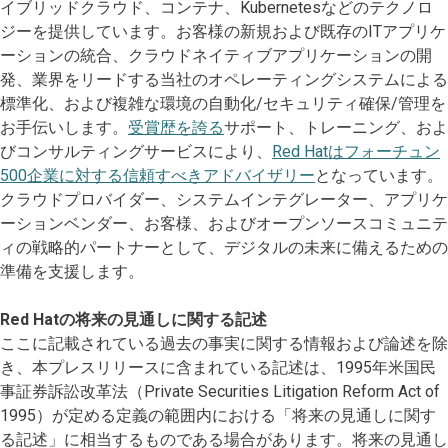
イブリッドクラウド、コンテナ、Kubernetesなどのテクノロ
ジーを提供しています。お客様の新規および既存のITアプリケ
ーションの統合、クラウドネイティブアプリケーションの開
発、業界をリードする当社のオペレーティングシステムによる
標準化、および複雑な環境の自動化/セキュリティ確保/管理を
お手伝いします。
受賞歴を誇る
サポート、トレーニング、およ
びコンサルティングサービスにより、
Red Hatはフォーチュン
500企業に対する信頼すべきアドバイザリー
となっています。
クラウドプロバイダー、システムインテグレーター、アプリケ
ーションベンダー、お客様、およびオープンソースコミュニテ
ィの戦略的パートナーとして、デジタルの未来に備えるための
準備を支援します。
Red Hatの将来の見通しに関する記述
ここに記載されている過去の事実に関する情報および論述を除
き、本プレスリリースに含まれている記述は、1995年米国民
事証券訴訟改革法（Private Securities Litigation Reform Act of
1995）が定める定義の範囲内における「将来の見通しに関す
る記述」に相当するものである場合があります。将来の見通し