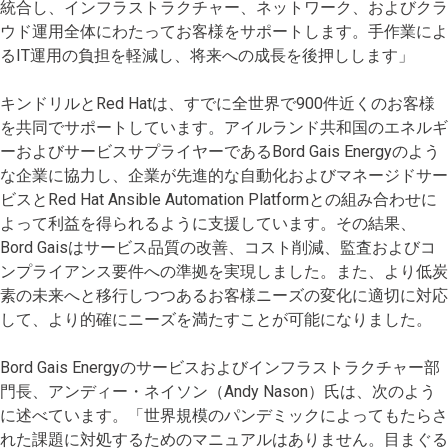
統合し、インフラストラクチャー、ネットワーク、およびクラ
ウド運用全体にわたってお客様をサポートします。手作業によ
るIT運用の負担を軽減し、将来への成長を後押しします」
キンドリルとRed Hatは、すでに全世界で900件近くのお客様
を共同でサポートしています。アイルランド共和国のエネルギ
ーおよびサービスサプライヤーであるBord Gais Energyのよう
な企業に協力し、企業が先進的な自動化およびマネージドサー
ビスとRed Hat Ansible Automation Platformとの組み合わせに
よって利益を得られるように支援しています。その結果、
Bord Gaisはサービス品質の改善、コスト削減、監査およびコ
ンプライアンス要件への準拠を実現しました。また、より低炭
素の未来へと移行しつつあるお客様ニーズの変化に適切に対応
して、より的確にニーズを満たすことが可能になりました。
Bord Gais Energyのサービスおよびインフラストラクチャー部
門長、アンディー・ネイソン（Andy Nason）氏は、次のよう
に述べています。「世界規模のパンデミックによってもたらさ
れた課題に対処するためのマニュアルはありません。目まぐる