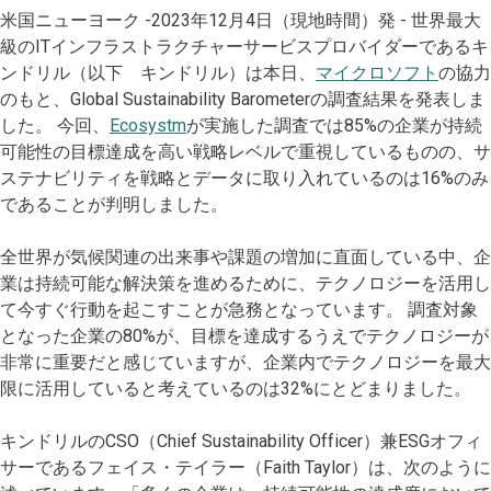
米国ニューヨーク -2023年12月4日（現地時間）発 - 世界最大
級のITインフラストラクチャーサービスプロバイダーであるキ
ンドリル（以下 キンドリル）は本日、
マイクロソフト
の協力
のもと、Global Sustainability Barometerの調査結果を発表しま
した。 今回、
Ecosystm
が実施した調査では85%の企業が持続
可能性の目標達成を高い戦略レベルで重視しているものの、サ
ステナビリティを戦略とデータに取り入れているのは16%のみ
であることが判明しました。
全世界が気候関連の出来事や課題の増加に直面している中、企
業は持続可能な解決策を進めるために、テクノロジーを活用し
て今すぐ行動を起こすことが急務となっています。 調査対象
となった企業の80%が、目標を達成するうえでテクノロジーが
非常に重要だと感じていますが、企業内でテクノロジーを最大
限に活用していると考えているのは32%にとどまりました。
キンドリルのCSO（Chief Sustainability Officer）兼ESGオフィ
サーであるフェイス・テイラー（Faith Taylor）は、次のように