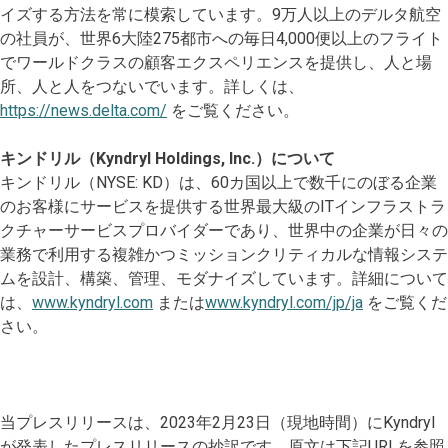
イズする方法を常に模索しています。9万人以上のデルタ航空
の社員が、世界6大陸275都市への毎日4,000便以上のフライト
でワールドクラスの顧客エクスペリエンスを提供し、人と場
所、人と人をつないでいます。詳しくは、
https://news.delta.com/
をご覧ください。
キンドリル（Kyndryl Holdings, Inc.）について
キンドリル（NYSE: KD）は、60カ国以上で数千にのぼる企業
のお客様にサービスを提供する世界最大級のITインフラストラ
クチャーサービスプロバイダーであり、世界中の企業が日々の
業務で利用する複雑かつミッションクリティカルな情報システ
ムを設計、構築、管理、モダナイズしています。詳細について
は、
www.kyndryl.com
または
www.kyndryl.com/jp/ja
をご覧くだ
さい。
当プレスリリースは、2023年2月23日（現地時間）にKyndryl
が発表したプレスリリースの抄訳です。原文は下記URLを参照