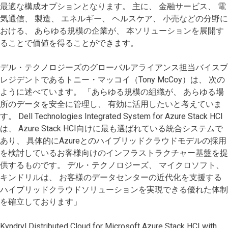
最適な構成オプションとなります。 主に、 金融サービス、 電
気通信、 製造、 エネルギー、 ヘルスケア、 小売などの分野に
おける、 あらゆる規模の企業が、 本ソリューションを展開す
ることで価値を得ることができます。
デル・テクノロジーズのグローバルアライアンス担当バイスプ
レジデントであるトニー・マッコイ（Tony McCoy）は、 次の
ように述べています。 「あらゆる規模の組織が、 あらゆる場
所のデータを安全に管理し、 有効に活用したいと考えていま
す。 Dell Technologies Integrated System for Azure Stack HCI
は、 Azure Stack HCI向けに最も選ばれている統合システムで
あり、 具体的にAzureとのハイブリッドクラウドモデルの採用
を検討しているお客様向けのインフラストラクチャー基盤を提
供するものです。 デル・テクノロジーズ、 マイクロソフト、
キンドリルは、 お客様のデータセンターの近代化を支援する
ハイブリッドクラウドソリューションを実現できる優れた体制
を確立しております」
Kyndryl Distributed Cloud for Microsoft Azure Stack HCI with