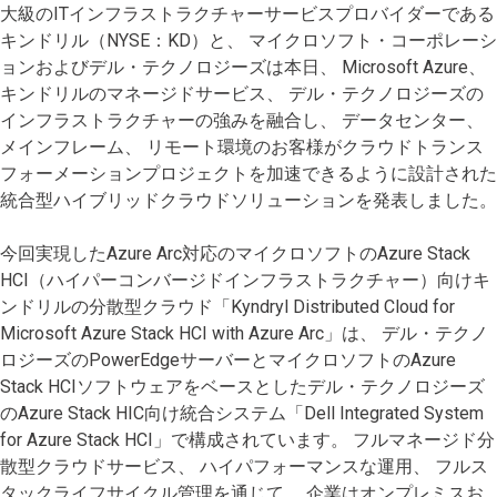
大級のITインフラストラクチャーサービスプロバイダーである
キンドリル（NYSE：KD）と、 マイクロソフト・コーポレーシ
ョンおよびデル・テクノロジーズは本日、 Microsoft Azure、
キンドリルのマネージドサービス、 デル・テクノロジーズの
インフラストラクチャーの強みを融合し、 データセンター、
メインフレーム、 リモート環境のお客様がクラウドトランス
フォーメーションプロジェクトを加速できるように設計された
統合型ハイブリッドクラウドソリューションを発表しました。
今回実現したAzure Arc対応のマイクロソフトのAzure Stack
HCI（ハイパーコンバージドインフラストラクチャー）向けキ
ンドリルの分散型クラウド「Kyndryl Distributed Cloud for
Microsoft Azure Stack HCI with Azure Arc」は、 デル・テクノ
ロジーズのPowerEdgeサーバーとマイクロソフトのAzure
Stack HCIソフトウェアをベースとしたデル・テクノロジーズ
のAzure Stack HIC向け統合システム「Dell Integrated System
for Azure Stack HCI」で構成されています。 フルマネージド分
散型クラウドサービス、 ハイパフォーマンスな運用、 フルス
タックライフサイクル管理を通じて、 企業はオンプレミスお