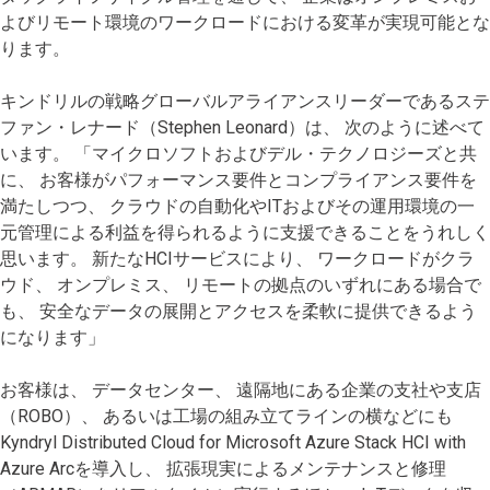
よびリモート環境のワークロードにおける変革が実現可能とな
ります。
キンドリルの戦略グローバルアライアンスリーダーであるステ
ファン・レナード（Stephen Leonard）は、 次のように述べて
います。 「マイクロソフトおよびデル・テクノロジーズと共
に、 お客様がパフォーマンス要件とコンプライアンス要件を
満たしつつ、 クラウドの自動化やITおよびその運用環境の一
元管理による利益を得られるように支援できることをうれしく
思います。 新たなHCIサービスにより、 ワークロードがクラ
ウド、 オンプレミス、 リモートの拠点のいずれにある場合で
も、 安全なデータの展開とアクセスを柔軟に提供できるよう
になります」
お客様は、 データセンター、 遠隔地にある企業の支社や支店
（ROBO）、 あるいは工場の組み立てラインの横などにも
Kyndryl Distributed Cloud for Microsoft Azure Stack HCI with
Azure Arcを導入し、 拡張現実によるメンテナンスと修理