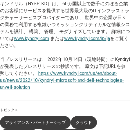
キンドリル（NYSE: KD）は、 60カ国以上で数千にのぼる企業
のお客様にサービスを提供する世界最大級のITインフラストラ
クチャーサービスプロバイダーであり、 世界中の企業が日々
の業務で利用する複雑かつミッションクリティカルな情報シス
テムを設計、 構築、 管理、 モダナイズしています。 詳細につ
いては
www.kyndryl.com
または
www.kyndryl.com/jp/ja
をご覧く
ださい。
当プレスリリースは、 2022年10月14日（現地時間）にKyndryl
が発表したプレスリリースの抄訳です。 原文は下記URLを参
照してください。
https://www.kyndryl.com/us/en/about-
us/news/2022/10/kyndryl-microsoft-and-dell-technologies-
unveil-solution
トピックス
アライアンス・パートナーシップ
クラウド