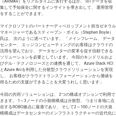
（ARMAR）をリアルタイムに実行するほか、 IoTデータを収
集して予知保全に関するインサイトを導き出して、 運用管理
をすることができます。
マイクロソフトのパートナーディベロップメント担当ゼネラル
マネージャーであるスティーブン・ボイル（Stephen Boyle）
氏は、 次のように述べています。 「メインフレーム、 データ
センター、 エッジコンピューティングのお客様はクラウドの
活用を望んでおり、 データセンターの変革を促す信頼できる
ソリューションを必要としています。 今回のキンドリルおよ
びデル・テクノロジーズとの連携を通じて、 Azure Stack HCI
とAzure Arcを利用した分散型クラウドソリューションを実現
し、 お客様がクラウドトランスフォーメーションから価値を
得るための支援ができることを大変うれしく思います」
今回の共同ソリューションは、 2つの構成オプションで利用で
きます。 1～3ノードの小規模構成は分散型、 つまり各地に点
在するROBO拠点に最適であり、 そして2～100ノードの大規
模構成はデータセンターのインフラストラクチャーの近代化に