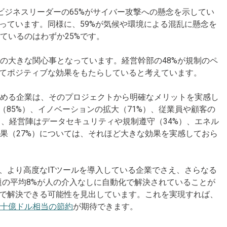
ビジネスリーダーの65%がサイバー攻撃への懸念を示してい
っています。同様に、59%が気候や環境による混乱に懸念を
ているのはわずか25%です。
の大きな関心事となっています。経営幹部の48%が規制のペ
してポジティブな効果をもたらしていると考えています。
進める企業は、そのプロジェクトから明確なメリットを実感し
（85%）、イノベーションの拡大（71%）、従業員や顧客の
ら、経営陣はデータセキュリティや規制遵守（34%）、エネル
果（27%）については、それほど大きな効果を実感しておら
、より高度なITツールを導入している企業でさえ、さらなる
生する問題の平均8%が人の介入なしに自動化で解決されていることが
化で解決できる可能性を見出しています。これを実現すれば、
十億ドル相当の節約
が期待できます。