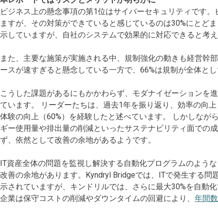
ビジネス上の懸念事項の第1位はサイバーセキュリティです。
ますが、その対策ができていると感じているのは30%にとどま
示していますが、自社のシステムで効果的に対応できると考え
また、主要な施策が実施される中、規制強化の動きも経営幹部
ースが速すぎると懸念している一方で、66%は規制が全体と
こうした課題があるにもかかわらず、モダナイゼーションを
ています。 リーダーたちは、過去1年を振り返り、効率の向上
体験の向上（60%）を経験したと述べています。 しかしなが
ギー使用量や排出量の削減といったサステナビリティ面での成
ず、依然として改善の余地があるようです。
IT資産全体の問題を監視し解決する自動化プログラムのような
改善の余地があります。Kyndryl Bridgeでは、ITで発
示されていますが、キンドリルでは、さらに最大30%を自動
企業は保守コストの削減やダウンタイムの回避により、
年間数