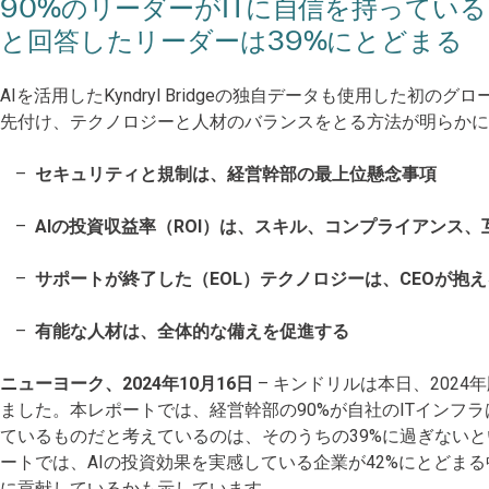
90%のリーダーがITに自信を持ってい
と回答したリーダーは39%にとどまる
AIを活用したKyndryl Bridgeの独自データも使用した
先付け、テクノロジーと人材のバランスをとる方法が明らかに
セキュリティと規制は、経営幹部の最上位懸念事項
AIの投資収益率（ROI）は、スキル、コンプライアンス
サポートが終了した（EOL）テクノロジーは、CEOが抱
有能な人材は、全体的な備えを促進する
ニューヨーク、2024年10月16日
– キンドリルは本日、2024年版 
ました。本レポートでは、経営幹部の90%が自社のITインフ
ているものだと考えているのは、そのうちの39%に過ぎない
ートでは、AIの投資効果を実感している企業が42%にとどま
に貢献しているかも示しています。