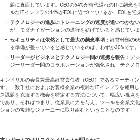
題に直面しています。CEOの64%が時代遅れのITに懸念を抱い
ルなITインフラの44%がEOLに近づいているか、EOLを
テクノロジーの進歩にトレーニングの速度が追いつかない
が、モダナイゼーションの進行を妨げていると感じていま
セキュリティは依然として最大の懸念事項
：経営幹部の6
る準備が整っていると感じているのは、わずか30%です。
リーダーがビジネスとテクノロジー間の連携を報告
：デジ
ジーリーダー間のコラボレーションが強化され、テクノロ
キンドリルの会長兼最高経営責任者（CEO）であるマーティン・シュロ
す。「数千社におよぶお客様企業の複雑なITインフラを運用
ス課題を克服する機会を特定する方法について、幅広い視点
であり、それはつまり、従業員に力を与え、ツールを企業文
ションの複雑なジャーニーに取り組むということなのです」
本レポートではリスクとメリットが明らかに