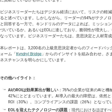
ビジネスリーダーたちはデジタル経済において、リスクの軽減
ると述べています。しかしながら、リーダーの94%がテクノ
と回答する一方で、キンドリルのデータによれば、ミッションクリティ
づいているか、あるいはEOLに達しており、脆弱性が増大し
なっています。ビジネスリーダーたちは、意思決定と人材育成
本レポートは、3,200名の上級意思決定者からのフィードバ
ォーム「
Kyndryl Bridge
」からのインサイトを組み合わせ、さ
ネスチャンスを明らかにしています。
その他ハイライト：
AIのROIは効果算出が難しい
：76%の企業が従来のAIと
42%にとどまっています。AI導入の最大の障壁は、依然
ROI（30%）、コンプライアンスの課題（26%）となって
EOLを迎えたテクノロジーの課題
：現代におけるほぼすべ