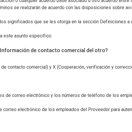
acción o cualquier acuerdo base asociado u otro acuerdo entre la
rminos se realizarán de acuerdo con las disposiciones sobre av
os significados que se les otorga en la sección Definiciones a 
ra este asunto específico:
 Información de contacto comercial del otro?
ón de contacto comercial) y X (Cooperación, verificación y correcc
nes de correo electrónico y los números de teléfono de los empl
de correo electrónico de los empleados del Proveedor para auten