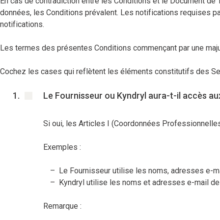
En cas de contradiction entre les Conditions et le Document de Tr
données, les Conditions prévalent. Les notifications requises 
notifications.
Les termes des présentes Conditions commençant par une majuscu
Cochez les cases qui reflètent les éléments constitutifs des S
Le Fournisseur ou Kyndryl aura-t-il accès a
Si oui, les Articles I (Coordonnées Professionnelles
Exemples :
Le Fournisseur utilise les noms, adresses e-m
Kyndryl utilise les noms et adresses e-mail de
Remarque :