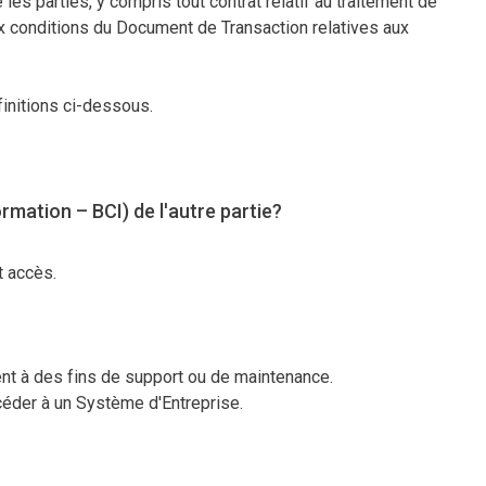
es parties, y compris tout contrat relatif au traitement de
x conditions du Document de Transaction relatives aux
initions ci-dessous.
mation – BCI) de l'autre partie?
et accès.
nt à des fins de support ou de maintenance.
ccéder à un Système d'Entreprise.