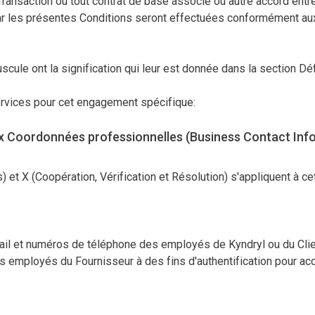
ansaction ou tout contrat de base associé ou autre accord entre l
par les présentes Conditions seront effectuées conformément au
le ont la signification qui leur est donnée dans la section Déf
ervices pour cet engagement spécifique:
ux Coordonnées professionnelles (Business Contact Infor
) et X (Coopération, Vérification et Résolution) s'appliquent à c
ail et numéros de téléphone des employés de Kyndryl ou du Clie
s employés du Fournisseur à des fins d'authentification pour a