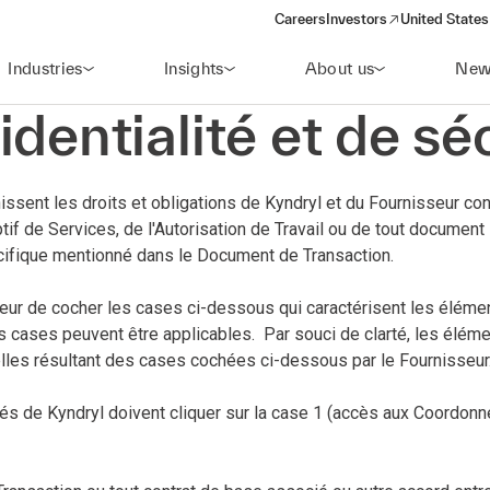
Careers
Investors
United States
(opens in a new window)
Industries
Insights
About us
New
dentialité et de sé
ssent les droits et obligations de Kyndryl et du Fournisseur conc
tif de Services, de l'Autorisation de Travail ou de tout document
cifique mentionné dans le Document de Transaction.
r de cocher les cases ci-dessous qui caractérisent les éléments
s cases peuvent être applicables. Par souci de clarté, les élém
lles résultant des cases cochées ci-dessous par le Fournisseur
 de Kyndryl doivent cliquer sur la case 1 (accès aux Coordonné