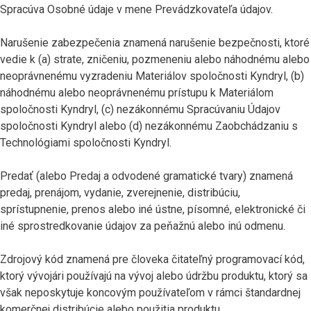
Spracúva Osobné údaje v mene Prevádzkovateľa údajov.
Narušenie zabezpečenia znamená narušenie bezpečnosti, ktoré
vedie k (a) strate, zničeniu, pozmeneniu alebo náhodnému alebo
neoprávnenému vyzradeniu Materiálov spoločnosti Kyndryl, (b)
náhodnému alebo neoprávnenému prístupu k Materiálom
spoločnosti Kyndryl, (c) nezákonnému Spracúvaniu Údajov
spoločnosti Kyndryl alebo (d) nezákonnému Zaobchádzaniu s
Technológiami spoločnosti Kyndryl.
Predať (alebo Predaj a odvodené gramatické tvary) znamená
predaj, prenájom, vydanie, zverejnenie, distribúciu,
sprístupnenie, prenos alebo iné ústne, písomné, elektronické či
iné sprostredkovanie údajov za peňažnú alebo inú odmenu.
Zdrojový kód znamená pre človeka čitateľný programovací kód,
ktorý vývojári používajú na vývoj alebo údržbu produktu, ktorý sa
však neposkytuje koncovým používateľom v rámci štandardnej
komerčnej distribúcie alebo použitia produktu.