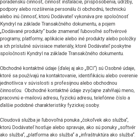
poradenskú činnosť, činnosť inštalácie, prispôsobenia, údržby,
podpory alebo rozšírenia personálu či obchodnú, technickú
alebo inú činnosť, ktorú Dodávateľ vykonáva pre spoločnosť
Kyndryl na základe Transakčného dokumentu, a pojem
„Dodávané produkty“ bude znamenať ľubovoľné softvérové
programy, platformy, aplikácie alebo iné produkty alebo položky
a ich príslušné súvisiace materiály, ktoré Dodávateľ poskytne
spoločnosti Kyndryl na základe Transakčného dokumentu.
Obchodné kontaktné údaje (ďalej aj ako „BCI“) sú Osobné údaje,
ktoré sa používajú na kontaktovanie, identifikáciu alebo overenie
jednotlivca v súvislosti s profesijnou alebo obchodnou
činnosťou. Obchodné kontaktné údaje zvyčajne zahŕňajú meno,
pracovnú e-mailovú adresu, fyzickú adresu, telefónne číslo a
ďalšie podobné charakteristiky fyzickej osoby.
Cloudová služba je ľubovoľná ponuka „čokoľvek ako služba“,
ktorú Dodávateľ hosťuje alebo spravuje, ako sú ponuky „softvér
ako služba“, „platforma ako služba“ a „infraštruktúra ako služba“.