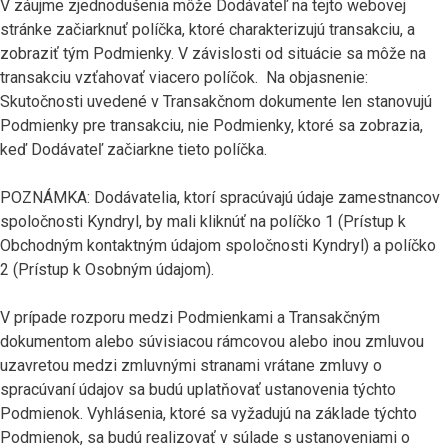
V záujme zjednodušenia môže Dodávateľ na tejto webovej
stránke začiarknuť políčka, ktoré charakterizujú transakciu, a
zobraziť tým Podmienky. V závislosti od situácie sa môže na
transakciu vzťahovať viacero políčok. Na objasnenie:
Skutočnosti uvedené v Transakčnom dokumente len stanovujú
Podmienky pre transakciu, nie Podmienky, ktoré sa zobrazia,
keď Dodávateľ začiarkne tieto políčka.
POZNÁMKA: Dodávatelia, ktorí spracúvajú údaje zamestnancov
spoločnosti Kyndryl, by mali kliknúť na políčko 1 (Prístup k
Obchodným kontaktným údajom spoločnosti Kyndryl) a políčko
2 (Prístup k Osobným údajom).
V prípade rozporu medzi Podmienkami a Transakčným
dokumentom alebo súvisiacou rámcovou alebo inou zmluvou
uzavretou medzi zmluvnými stranami vrátane zmluvy o
spracúvaní údajov sa budú uplatňovať ustanovenia týchto
Podmienok. Vyhlásenia, ktoré sa vyžadujú na základe týchto
Podmienok, sa budú realizovať v súlade s ustanoveniami o