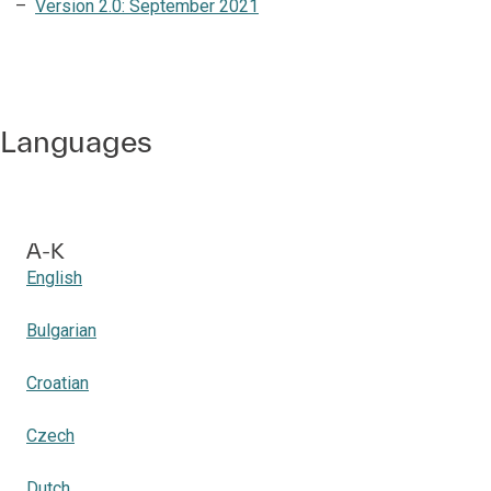
Version 2.0: September 2021
Languages
A-K
English
Bulgarian
Croatian
Czech
Dutch