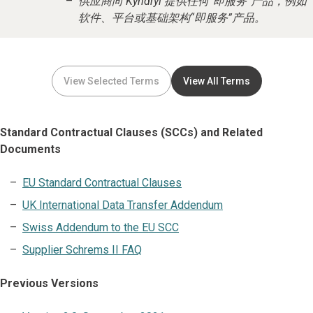
供应商向 Kyndryl 提供任何“即服务”产品，例如
软件、平台或基础架构“即服务”产品。
View Selected Terms
View All Terms
Standard Contractual Clauses (SCCs) and Related
Documents
EU Standard Contractual Clauses
UK International Data Transfer Addendum
Swiss Addendum to the EU SCC
Supplier Schrems II FAQ
Previous Versions