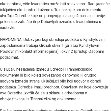
okolnostima, više kvadratića može biti relevantno. Radi jasnoće,
isključivo okolnosti odražene u Transakcijskom dokumentu
utvrđuju Odredbe koje se primjenjuju na angažman, a ne ovdje
prikazane zato što ih je Dobavljač označio u kvadratićima u
nastavku.
NAPOMENA: Dobavljači koji obrađuju podatke o Kyndrylovim
zaposlenicima trebaju kliknuti okvir 1 (pristup Kyndrylovim
Poslovnim kontakt informacijama) i okvir 2 (pristup Osobnim
podacima).
U slučaju neslaganja između Odredbi i Transakcijskog
dokumenta ili bilo kojeg povezanog osnovnog ili drugog
ugovora između strana, uključujući bilo koji ugovor o obradi
podataka, Odredbe imaju prednost. Obavijesti na koje obvezuju
ove Odredbe izvršit će se u skladu s odredbama o
obavještavanju iz Transakcijskog dokumenta.
Riječi pisane velikim početnim slovima u ovim Odredbama imaju