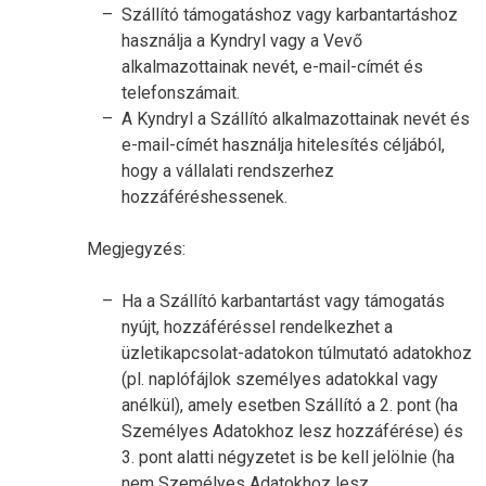
Szállító támogatáshoz vagy karbantartáshoz
használja a Kyndryl vagy a Vevő
alkalmazottainak nevét, e-mail-címét és
telefonszámait.
A Kyndryl a Szállító alkalmazottainak nevét és
e-mail-címét használja hitelesítés céljából,
hogy a vállalati rendszerhez
hozzáféréshessenek.
Megjegyzés:
Ha a Szállító karbantartást vagy támogatás
nyújt, hozzáféréssel rendelkezhet a
üzletikapcsolat-adatokon túlmutató adatokhoz
(pl. naplófájlok személyes adatokkal vagy
anélkül), amely esetben Szállító a 2. pont (ha
Személyes Adatokhoz lesz hozzáférése) és
3. pont alatti négyzetet is be kell jelölnie (ha
nem Személyes Adatokhoz lesz