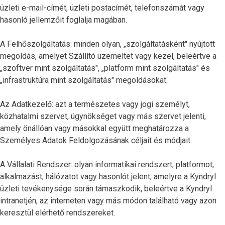
üzleti e-mail-címét, üzleti postacímét, telefonszámát vagy
hasonló jellemzőit foglalja magában.
A Felhőszolgáltatás: minden olyan, „szolgáltatásként" nyújtott
megoldás, amelyet Szállító üzemeltet vagy kezel, beleértve a
„szoftver mint szolgáltatás", „platform mint szolgáltatás" és
„infrastruktúra mint szolgáltatás" megoldásokat.
Az Adatkezelő: azt a természetes vagy jogi személyt,
közhatalmi szervet, ügynökséget vagy más szervet jelenti,
amely önállóan vagy másokkal együtt meghatározza a
Személyes Adatok Feldolgozásának céljait és módjait.
A Vállalati Rendszer: olyan informatikai rendszert, platformot,
alkalmazást, hálózatot vagy hasonlót jelent, amelyre a Kyndryl
üzleti tevékenysége során támaszkodik, beleértve a Kyndryl
intranetjén, az interneten vagy más módon található vagy azon
keresztül elérhető rendszereket.