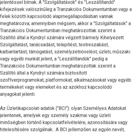
jelentéssel bírnak. A "Szolgáltatások" és "Leszállítandó"
kifejezések valószínűleg a Tranzakciós Dokumentumban vagy a
felek közötti kapcsolódó alapmegállapodásban vannak
meghatározva; amennyiben mégsem, akkor a "Szolgáltatások" a
Tranzakciós Dokumentumban meghatározottak szerint a
Szállító által a Kyndryl számára végzett bármely Kihelyezett
Szolgáltatást, tanácsadást, telepítést, testreszabást,
karbantartást, támogatást, személyzetnövelést, üzleti, műszaki
vagy egyéb munkát jelent, a "Leszállítandók" pedig a
Tranzakciós Dokumentumban meghatározottak szerint a
Szállító által a Kyndryl számára biztosított
szoftverprogramokat, platformokat, alkalmazásokat vagy egyéb
termékeket vagy elemeket és az azokhoz kapcsolódó
anyagokat jelenti.
Az Üzletikapcsolat-adatok ("BCI"): olyan Személyes Adatokat
jelentenek, amelyek egy személy szakmai vagy üzleti
minőségben történő kapcsolatfelvételére, azonosítására vagy
hitelesítésére szolgálnak. A BCI jellemzően az egyén nevét,