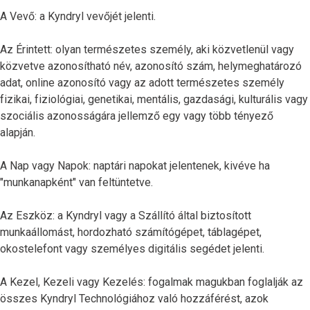
A Vevő: a Kyndryl vevőjét jelenti.
Az Érintett: olyan természetes személy, aki közvetlenül vagy
közvetve azonosítható név, azonosító szám, helymeghatározó
adat, online azonosító vagy az adott természetes személy
fizikai, fiziológiai, genetikai, mentális, gazdasági, kulturális vagy
szociális azonosságára jellemző egy vagy több tényező
alapján.
A Nap vagy Napok: naptári napokat jelentenek, kivéve ha
"munkanapként" van feltüntetve.
Az Eszköz: a Kyndryl vagy a Szállító által biztosított
munkaállomást, hordozható számítógépet, táblagépet,
okostelefont vagy személyes digitális segédet jelenti.
A Kezel, Kezeli vagy Kezelés: fogalmak magukban foglalják az
összes Kyndryl Technológiához való hozzáférést, azok