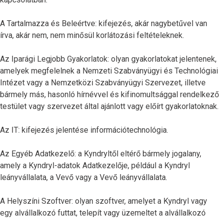
A Tartalmazza és Beleértve: kifejezés, akár nagybetűvel van
írva, akár nem, nem minősül korlátozási feltételeknek.
Az Iparági Legjobb Gyakorlatok: olyan gyakorlatokat jelentenek,
amelyek megfelelnek a Nemzeti Szabványügyi és Technológiai
Intézet vagy a Nemzetközi Szabványügyi Szervezet, illetve
bármely más, hasonló hírnévvel és kifinomultsággal rendelkező
testület vagy szervezet által ajánlott vagy előírt gyakorlatoknak.
Az IT: kifejezés jelentése információtechnológia.
Az Egyéb Adatkezelő: a Kyndryltől eltérő bármely jogalany,
amely a Kyndryl-adatok Adatkezelője, például a Kyndryl
leányvállalata, a Vevő vagy a Vevő leányvállalata.
A Helyszíni Szoftver: olyan szoftver, amelyet a Kyndryl vagy
egy alvállalkozó futtat, telepít vagy üzemeltet a alvállalkozó