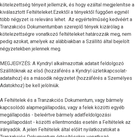
kötelezettség tényeit jellemzik, és hogy ezáltal megjelenítse a
kiválasztott Feltételeket.Ezektől a tényektől függően egynél
több négyzet is releváns lehet. Az egyértelműség kedvéért a
Tranzakciós Dokumentumban szereplő tények kizárólag a
kötelezettségre vonatkozó feltételeket határozzák meg, nem
pedig azokat, amelyek az alábbiakban a Szállító által bejelölt
négyzetekben jelennek meg.
MEGJEGYZÉS: A Kyndryl alkalmazottak adatait feldolgozó
Szállítóknak az első (hozzáférés a Kyndryl üzletikapcsolat-
adataihoz) és a második négyzetet (hozzáférés a Személyes
Adatokhoz) be kell jelölniük.
A Feltételek és a Tranzakciós Dokumentum, vagy bármely
kapcsolódó alapmegállapodás, vagy a felek közötti egyéb
megállapodás - beleértve bármely adatfeldolgozási
megállapodást - közötti ellentmondás esetén a Feltételek az
irányadók. A jelen Feltételek által előírt nyilatkozatokat a
Tranzakciós Dokumentum értesítésekre vonatkozó