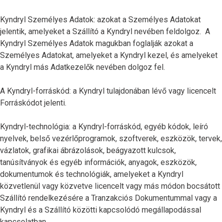
Kyndryl Személyes Adatok: azokat a Személyes Adatokat
jelentik, amelyeket a Szállító a Kyndryl nevében feldolgoz. A
Kyndryl Személyes Adatok magukban foglalják azokat a
Személyes Adatokat, amelyeket a Kyndryl kezel, és amelyeket
a Kyndryl más Adatkezelők nevében dolgoz fel.
A Kyndryl-forráskód: a Kyndryl tulajdonában lévő vagy licencelt
Forráskódot jelenti.
Kyndryl-technológia: a Kyndryl-forráskód, egyéb kódok, leíró
nyelvek, belső vezérlőprogramok, szoftverek, eszközök, tervek,
vázlatok, grafikai ábrázolások, beágyazott kulcsok,
tanúsítványok és egyéb információk, anyagok, eszközök,
dokumentumok és technológiák, amelyeket a Kyndryl
közvetlenül vagy közvetve licencelt vagy más módon bocsátott
Szállító rendelkezésére a Tranzakciós Dokumentummal vagy a
Kyndryl és a Szállító közötti kapcsolódó megállapodással
kapcsolatban.