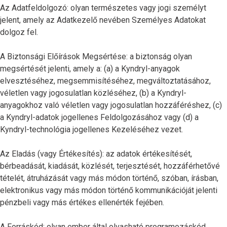
Az Adatfeldolgozó: olyan természetes vagy jogi személyt
jelent, amely az Adatkezelő nevében Személyes Adatokat
dolgoz fel.
A Biztonsági Előírások Megsértése: a biztonság olyan
megsértését jelenti, amely a: (a) a Kyndryl-anyagok
elvesztéséhez, megsemmisítéséhez, megváltoztatásához,
véletlen vagy jogosulatlan közléséhez, (b) a Kyndryl-
anyagokhoz való véletlen vagy jogosulatlan hozzáféréshez, (c)
a Kyndryl-adatok jogellenes Feldolgozásához vagy (d) a
Kyndryl-technológia jogellenes Kezeléséhez vezet.
Az Eladás (vagy Értékesítés): az adatok értékesítését,
bérbeadását, kiadását, közlését, terjesztését, hozzáférhetővé
tételét, átruházását vagy más módon történő, szóban, írásban,
elektronikus vagy más módon történő kommunikációját jelenti
pénzbeli vagy más értékes ellenérték fejében.
A Forráskód: olyan ember által olvasható programozáskód,