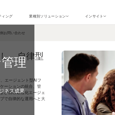
ティング
業種別ソリューション
インサイト
例
お問い合わせ
し、自律型
ン管理
、エージェント型AIフ
ケーションの統合、管
ジネス成果
よび自己最適化エージェ
ブで自律的な運用へと大