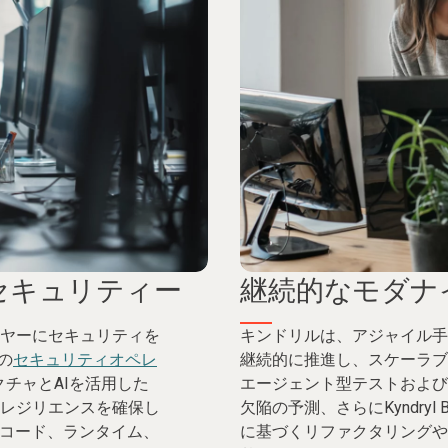
セキュリティー
継続的なモダナ
ヤーにセキュリティを
キンドリルは、アジャイル手
の
セキュリティオペレ
継続的に推進し、スケーラブ
クチャとAIを活用した
エージェント型テストおよび
レジリエンスを確保し
欠陥の予測、さらにKyndryl B
、コード、ランタイム、
に基づくリファクタリングや