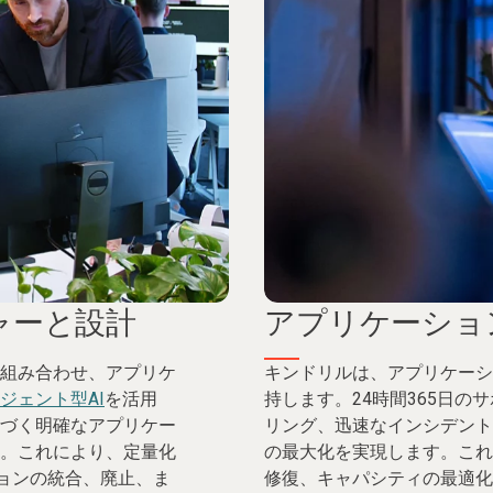
ャーと設計
アプリケーショ
組み合わせ、アプリケ
キンドリルは、アプリケーシ
ジェント型AI
を活用
持します。24時間365日の
づく明確なアプリケー
リング、迅速なインシデント
。これにより、定量化
の最大化を実現します。これ
ションの統合、廃止、ま
修復、キャパシティの最適化を