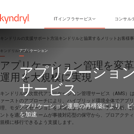
ITインフラサービス
コンサル
キンドリルの支援
サポート方法
キンドリルと協業するメリット
お客様事
アプリケーション
キンドリルの支援
アプリケーション管理を変革
アプリケーショ
運用を大規模に実現
サービス
キンドリルの次世代アプリケーション管理サービス（AMS）は
ァーストのアプローチにより、ハイブリッド環境全体でアプリ
アプリケーション運用の再構築により、ビ
理、モダナイゼーションを実現します。自動化、予測分析、お
を加速
ントを適用し、チームが事後対応型の保守から、プロアクティ
規模に移行できるよう支援します。