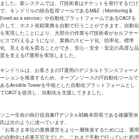
ました。新システムでは、IT技術者はチケットを発行するだけ
で、キンドリルの統合監視ツールであるM&E（Monitoring &
Event as a service）や自動化プラットフォームであるCACFを
介して、ホスト依頼業務を自動で行うことができます。自動化
を実現したことにより、大部分の作業をIT技術者がセルフサー
ビスで行えるようになり、業務のスピード化、効率化、標準
化、見える化を図ることができ、安心・安全・安定の高度な品
質を支えるIT運用を実現しました。
キンドリルは、お客さまのIT運用のデジタルトランスフォーメ
ーションを推進するため、オープンソースのIT自動化ツールで
あるAnsible Towerを中核とした自動化プラットフォームとし
てCACFを提供し、自動化を支援してきました。
ソニー生命の執行役員兼ITデジタル戦略本部長である後藤聖央
氏は次のように述べています。
「お客さま本位の業務運営をより一層推進するためには、運用
の自動化は必要不可欠でした。これまで手動で行っていた処理