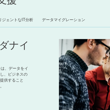
リジェントなIT分析
データマイグレーション
モダナイ
ョンは、データをイ
し、ビジネスの
提供すること
。