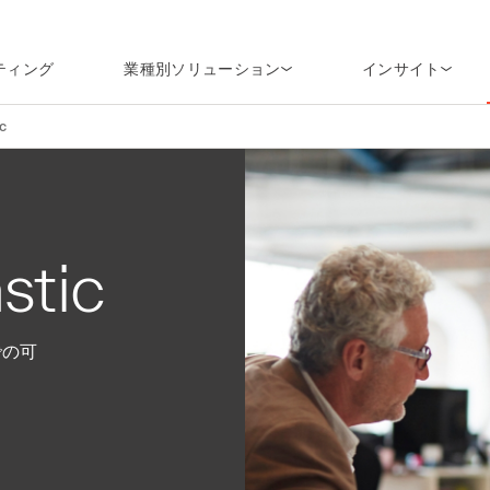
ティング
業種別ソリューション
インサイト
c
tic
での可