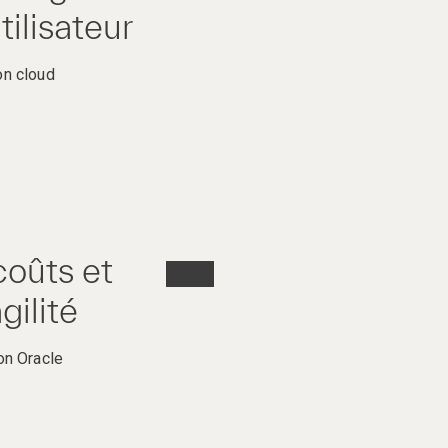
tilisateur
on cloud
coûts et
gilité
on Oracle