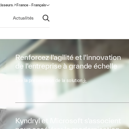
tisseurs
France - Français
s in a new window)
Actualités
Ouvrir la recherche
Renforcez l'agilité et l'innovation
de l'entreprise à grande échelle
Lire la présentation de la solution
Kyndryl et Microsoft s'associent