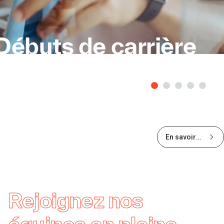
Débuts de carrière
En savoir
plus sur les
opportunités
de début de
carrière
Rejoignez nos