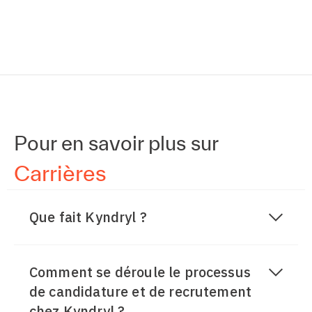
Pour en savoir plus sur
Carrières
Que fait Kyndryl ?
Kyndryl est le plus grand fournisseur au monde
de services d'infrastructure informatique, au
Comment se déroule le processus
service de milliers d'entreprises clientes dans
de candidature et de recrutement
plus de 60 pays. Notre activité alimente
chez Kyndryl ?