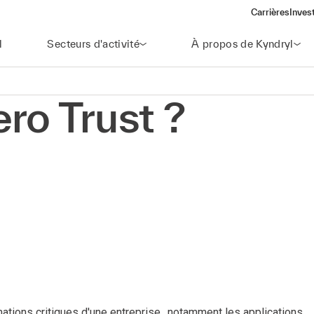
Carrières
Inves
(open
l
Secteurs d'activité
À propos de Kyndryl
ro Trust ?
ations critiques d'une entreprise., notamment les applications,