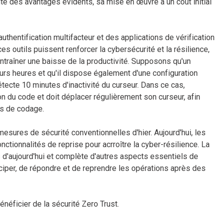
e des avantages évidents, sa mise en œuvre a un coût initial
thentification multifacteur et des applications de vérification
s outils puissent renforcer la cybersécurité et la résilience,
ntraîner une baisse de la productivité. Supposons qu'un
urs heures et qu'il dispose également d'une configuration
étecte 10 minutes d'inactivité du curseur. Dans ce cas,
on du code et doit déplacer régulièrement son curseur, afin
us de codage.
mesures de sécurité conventionnelles d'hier. Aujourd'hui, les
ctionnalités de reprise pour acrroître la cyber-résilience. La
s d'aujourd'hui et complète d'autres aspects essentiels de
ticiper, de répondre et de reprendre les opérations après des
énéficier de la sécurité Zero Trust.