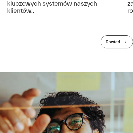
kluczowych systemów naszych
z
klientów..
r
Dowiedz
się
więcej o
Życiu w
Kyndryl