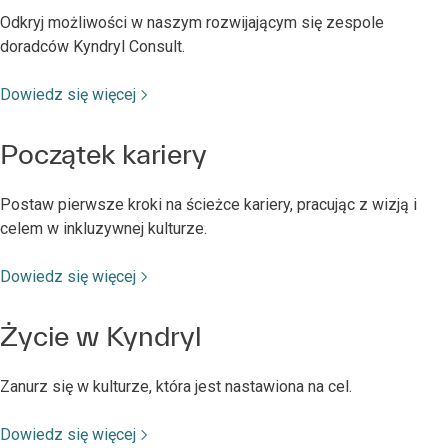
potrzeb.
Odkryj możliwości w naszym rozwijającym się zespole
Nasza platforma edukacyjna zapewni Ci dostęp
doradców Kyndryl Consult.
do możliwości dostosowanych do Twoich
umiejętności i talentów, a wszystko to w
Dowiedz się więcej
elastycznym środowisku pracy, które promuje
dobre samopoczucie i inkluzywność oraz
docenia Twój wyjątkowy wkład.
Początek kariery
Odtwórz film
Postaw pierwsze kroki na ścieżce kariery, pracując z wizją i
celem w inkluzywnej kulturze.
Dowiedz się więcej
Życie w Kyndryl
Zanurz się w kulturze, która jest nastawiona na cel.
Dowiedz się więcej