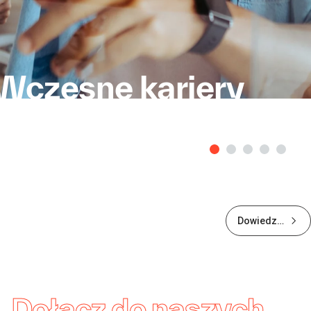
Wczesne kariery
Dowiedz
się więcej
o
wczesnych
karierach
Dołącz do naszych