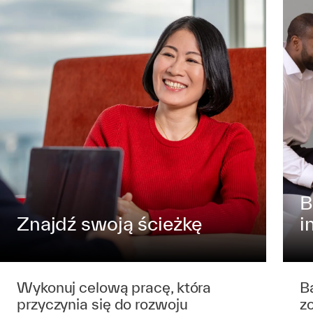
B
Znajdź swoją ścieżkę
i
Wykonuj celową pracę, która
B
przyczynia się do rozwoju
z