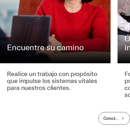
Ú
Encuentre su camino
i
Realice un trabajo con propósito
F
que impulse los sistemas vitales
pr
para nuestros clientes.
c
so
Conozca
más
sobre la