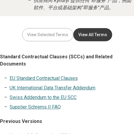
供应商向 Kyndryl 提供任何“即服务”产品，例如
软件、平台或基础架构“即服务”产品。
View Selected Terms
View All Terms
Standard Contractual Clauses (SCCs) and Related
Documents
EU Standard Contractual Clauses
UK International Data Transfer Addendum
Swiss Addendum to the EU SCC
Supplier Schrems II FAQ
Previous Versions