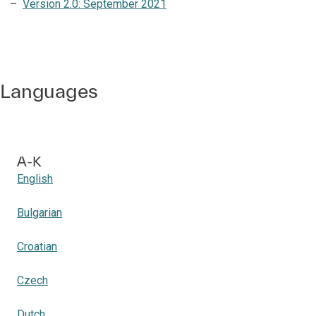
Version 2.0: September 2021
Languages
A-K
English
Bulgarian
Croatian
Czech
Dutch