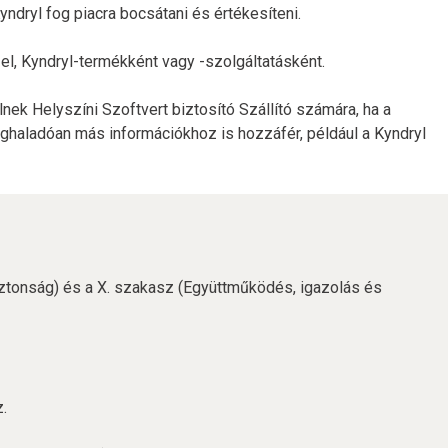
yndryl fog piacra bocsátani és értékesíteni.
ezel, Kyndryl-termékként vagy -szolgáltatásként.
ek Helyszíni Szoftvert biztosító Szállító számára, ha a
meghaladóan más információkhoz is hozzáfér, például a Kyndryl
biztonság) és a X. szakasz (Együttműködés, igazolás és
z.