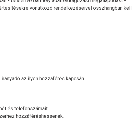
ás - beleértve bármely adatfeldolgozási megállapodást -
um értesítésekre vonatkozó rendelkezéseivel összhangban kell
z irányadó az ilyen hozzáférés kapcsán.
mét és telefonszámait.
endszerhez hozzáféréshessenek.