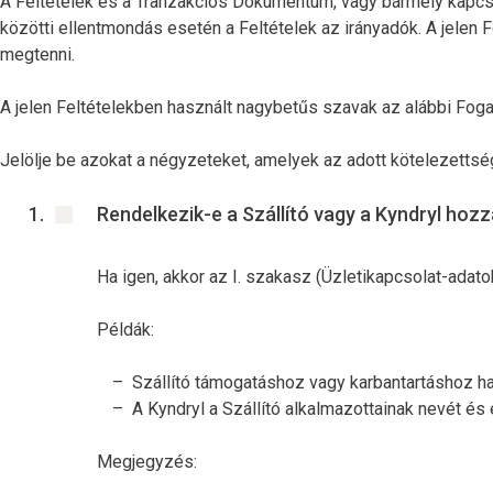
A Feltételek és a Tranzakciós Dokumentum, vagy bármely kapcs
közötti ellentmondás esetén a Feltételek az irányadók. A jelen
megtenni.
A jelen Feltételekben használt nagybetűs szavak az alábbi Fog
Jelölje be azokat a négyzeteket, amelyek az adott kötelezettsé
Rendelkezik-e a Szállító vagy a Kyndryl hozz
Ha igen, akkor az I. szakasz (Üzletikapcsolat-adat
Példák:
Szállító támogatáshoz vagy karbantartáshoz ha
A Kyndryl a Szállító alkalmazottainak nevét és
Megjegyzés: