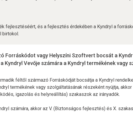
mék fejlesztéséért, és a fejlesztés érdekében a Kyndryl a forrás
 birtokol.
zó Forráskódot vagy Helyszíni Szoftvert bocsát a Kyndry
 a Kyndryl Vevője számára a Kyndryl termékének vagy sz
harmadik féltől származó Forráskódját bocsátja a Kyndryl rendelk
dryl termékének vagy szolgáltatásának részeként nyújtja, akkor a
űködés, igazolás és helyreállítás) szakaszok az irányadók.
yndryl számára, akkor az V. (Biztonságos fejlesztés) és X. szaka