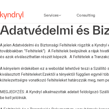
Services
Consulting
Adatvédelmi és Biz
A jelen Adatvédelmi és Biztonsági Feltételek rögzítik a Kyndryl
továbbiakban: "Feltételek"). A Feltételek beépülnek a rájuk h
és azok elválaszthatlan részét képezik. A Feltételek a Tranz
A kényelem érdekében ez a weboldal lehetővé teszi a Szállító sz
kiválasztott Feltételeket.Ezektől a tényektől függően egynél 
kötelezettségre vonatkozó feltételeket határozzák meg, nem ped
MEGJEGYZÉS: A Kyndryl alkalmazottak adatait feldolgozó Száll
be kell jelölniük.