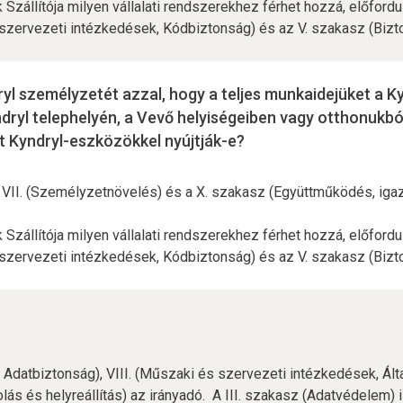
zállítója milyen vállalati rendszerekhez férhet hozzá, előfordu
s szervezeti intézkedések, Kódbiztonság) és az V. szakasz (Biz
dryl személyzetét azzal, hogy a teljes munkaidejüket a 
ndryl telephelyén, a Vevő helyiségeiben vagy otthonukból
 Kyndryl-eszközökkel nyújtják-e?
, VII. (Személyzetnövelés) és a X. szakasz (Együttműködés, igazo
zállítója milyen vállalati rendszerekhez férhet hozzá, előfordu
s szervezeti intézkedések, Kódbiztonság) és az V. szakasz (Biz
 Adatbiztonság), VIII. (Műszaki és szervezeti intézkedések, Álta
ás és helyreállítás) az irányadó. A III. szakasz (Adatvédelem) i