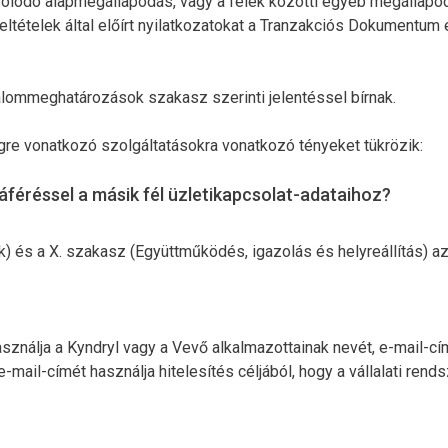
olódó alapmegállapodás, vagy a felek közötti egyéb megállapod
 Feltételek által előírt nyilatkozatokat a Tranzakciós Dokument
alommeghatározások szakasz szerinti jelentéssel bírnak.
gre vonatkozó szolgáltatásokra vonatkozó tényeket tükrözik:
áféréssel a másik fél üzletikapcsolat-adataihoz?
ok) és a X. szakasz (Együttműködés, igazolás és helyreállítás) a
sználja a Kyndryl vagy a Vevő alkalmazottainak nevét, e-mail-cí
 e-mail-címét használja hitelesítés céljából, hogy a vállalati r