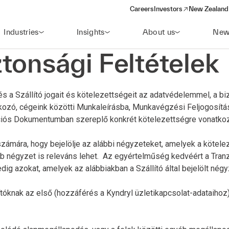
Careers
Investors
New Zealand 
(opens in a new window)
Industries
Insights
About us
New
tonsági Feltételek
 és a Szállító jogait és kötelezettségeit az adatvédelemmel, a 
ivatkozó, cégeink közötti Munkaleírásba, Munkavégzési Feljogos
akciós Dokumentumban szereplő konkrét kötelezettségre vonatko
ámára, hogy bejelölje az alábbi négyzeteket, amelyek a köteleze
több négyzet is releváns lehet. Az egyértelműség kedvéért a Tr
ig azokat, amelyek az alábbiakban a Szállító által bejelölt né
ítóknak az első (hozzáférés a Kyndryl üzletikapcsolat-adataih