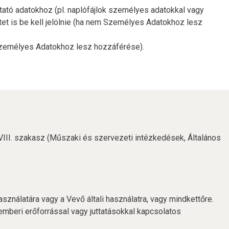
utató adatokhoz (pl. naplófájlok személyes adatokkal vagy
tet is be kell jelölnie (ha nem Személyes Adatokhoz lesz
ha Személyes Adatokhoz lesz hozzáférése).
 VIII. szakasz (Műszaki és szervezeti intézkedések, Általános
ználatára vagy a Vevő általi használatra, vagy mindkettőre.
 emberi erőforrással vagy juttatásokkal kapcsolatos