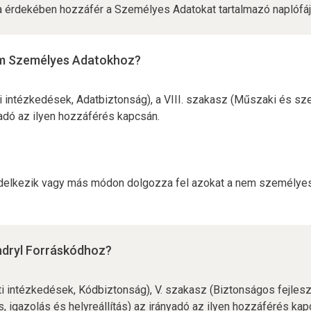
sa érdekében hozzáfér a Személyes Adatokat tartalmazó naplófáj
nem Személyes Adatokhoz?
i intézkedések, Adatbiztonság), a VIII. szakasz (Műszaki és sz
nyadó az ilyen hozzáférés kapcsán.
 rendelkezik vagy más módon dolgozza fel azokat a nem személyes
yndryl Forráskódhoz?
ti intézkedések, Kódbiztonság), V. szakasz (Biztonságos fejlesz
, igazolás és helyreállítás) az irányadó az ilyen hozzáférés k