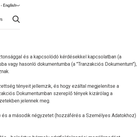
- English
s
Open search
biztonsággal és a kapcsolódó kérdésekkel kapcsolatban (a
ításba vagy hasonló dokumentumba (a "Tranzakciós Dokumentum"),
znak.
ttség tényeit jellemzik, és hogy ezáltal megjelenítse a
anzakciós Dokumentumban szereplő tények kizárólag a
gyzetekben jelennek meg.
oz) és a második négyzetet (hozzáférés a Személyes Adatokhoz)