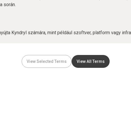
a során.
nyújta Kyndryl számára, mint például szoftver, platform vagy infra
View Selected Terms
View All Terms