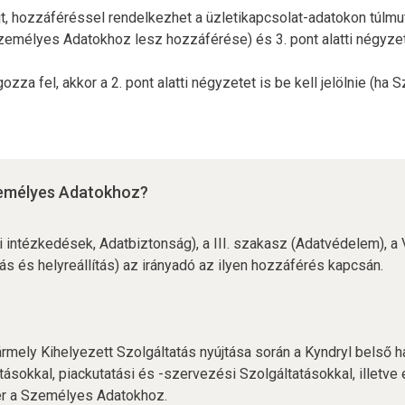
jt, hozzáféréssel rendelkezhet a üzletikapcsolat-adatokon túlm
 Személyes Adatokhoz lesz hozzáférése) és 3. pont alatti négyze
gozza fel, akkor a 2. pont alatti négyzetet is be kell jelölnie (
Személyes Adatokhoz?
i intézkedések, Adatbiztonság), a III. szakasz (Adatvédelem), a
s és helyreállítás) az irányadó az ilyen hozzáférés kapcsán.
ely Kihelyezett Szolgáltatás nyújtása során a Kyndryl belső has
ásokkal, piackutatási és -szervezési Szolgáltatásokkal, illetve
fér a Személyes Adatokhoz.