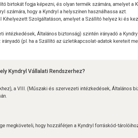
llító birtokát fogja képezni, és olyan termék számára, amelyet a K
ryl számára, hogy a Kyndryl a helyszínen használhassa azt.
tal Kihelyezett Szolgáltatáson, amelyet a Szállító helyez ki és k
 intézkedések, Általános biztonság) szintén irányadó a Kyndryln
 irányadó (pl. ha a Szállító az üzletikapcsolat-adatok kereteit 
ely Kyndryl Vállalati Rendszerhez?
rekhez), a VIII. (Műszaki és szervezeti intézkedések, Általános 
csán.
ége megköveteli, hogy hozzáférjen a Kyndryl forráskód-tárolóiho