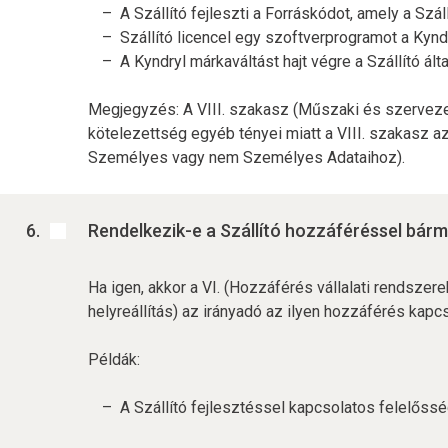
A Szállító fejleszti a Forráskódot, amely a Szá
Szállító licencel egy szoftverprogramot a Kynd
A Kyndryl márkaváltást hajt végre a Szállító ál
Megjegyzés: A VIII. szakasz (Műszaki és szervezeti
kötelezettség egyéb tényei miatt a VIII. szakasz az
Személyes vagy nem Személyes Adataihoz).
Rendelkezik-e a Szállító hozzáféréssel bárm
Ha igen, akkor a VI. (Hozzáférés vállalati rendsze
helyreállítás) az irányadó az ilyen hozzáférés kap
Példák:
A Szállító fejlesztéssel kapcsolatos felelőss