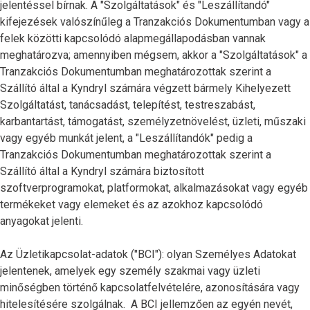
jelentéssel bírnak. A "Szolgáltatások" és "Leszállítandó"
kifejezések valószínűleg a Tranzakciós Dokumentumban vagy a
felek közötti kapcsolódó alapmegállapodásban vannak
meghatározva; amennyiben mégsem, akkor a "Szolgáltatások" a
Tranzakciós Dokumentumban meghatározottak szerint a
Szállító által a Kyndryl számára végzett bármely Kihelyezett
Szolgáltatást, tanácsadást, telepítést, testreszabást,
karbantartást, támogatást, személyzetnövelést, üzleti, műszaki
vagy egyéb munkát jelent, a "Leszállítandók" pedig a
Tranzakciós Dokumentumban meghatározottak szerint a
Szállító által a Kyndryl számára biztosított
szoftverprogramokat, platformokat, alkalmazásokat vagy egyéb
termékeket vagy elemeket és az azokhoz kapcsolódó
anyagokat jelenti.
Az Üzletikapcsolat-adatok ("BCI"): olyan Személyes Adatokat
jelentenek, amelyek egy személy szakmai vagy üzleti
minőségben történő kapcsolatfelvételére, azonosítására vagy
hitelesítésére szolgálnak. A BCI jellemzően az egyén nevét,