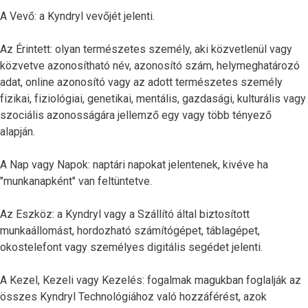
A Vevő: a Kyndryl vevőjét jelenti.
Az Érintett: olyan természetes személy, aki közvetlenül vagy
közvetve azonosítható név, azonosító szám, helymeghatározó
adat, online azonosító vagy az adott természetes személy
fizikai, fiziológiai, genetikai, mentális, gazdasági, kulturális vagy
szociális azonosságára jellemző egy vagy több tényező
alapján.
A Nap vagy Napok: naptári napokat jelentenek, kivéve ha
"munkanapként" van feltüntetve.
Az Eszköz: a Kyndryl vagy a Szállító által biztosított
munkaállomást, hordozható számítógépet, táblagépet,
okostelefont vagy személyes digitális segédet jelenti.
A Kezel, Kezeli vagy Kezelés: fogalmak magukban foglalják az
összes Kyndryl Technológiához való hozzáférést, azok