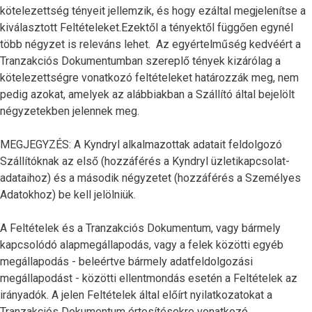
kötelezettség tényeit jellemzik, és hogy ezáltal megjelenítse a
kiválasztott Feltételeket.Ezektől a tényektől függően egynél
több négyzet is releváns lehet. Az egyértelműség kedvéért a
Tranzakciós Dokumentumban szereplő tények kizárólag a
kötelezettségre vonatkozó feltételeket határozzák meg, nem
pedig azokat, amelyek az alábbiakban a Szállító által bejelölt
négyzetekben jelennek meg.
MEGJEGYZÉS: A Kyndryl alkalmazottak adatait feldolgozó
Szállítóknak az első (hozzáférés a Kyndryl üzletikapcsolat-
adataihoz) és a második négyzetet (hozzáférés a Személyes
Adatokhoz) be kell jelölniük.
A Feltételek és a Tranzakciós Dokumentum, vagy bármely
kapcsolódó alapmegállapodás, vagy a felek közötti egyéb
megállapodás - beleértve bármely adatfeldolgozási
megállapodást - közötti ellentmondás esetén a Feltételek az
irányadók. A jelen Feltételek által előírt nyilatkozatokat a
Tranzakciós Dokumentum értesítésekre vonatkozó