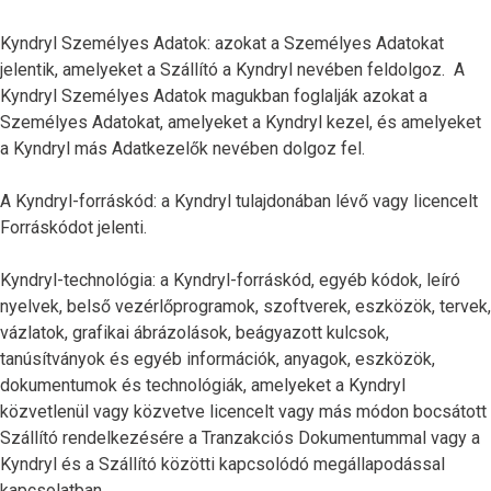
Kyndryl Személyes Adatok: azokat a Személyes Adatokat
jelentik, amelyeket a Szállító a Kyndryl nevében feldolgoz. A
Kyndryl Személyes Adatok magukban foglalják azokat a
Személyes Adatokat, amelyeket a Kyndryl kezel, és amelyeket
a Kyndryl más Adatkezelők nevében dolgoz fel.
A Kyndryl-forráskód: a Kyndryl tulajdonában lévő vagy licencelt
Forráskódot jelenti.
Kyndryl-technológia: a Kyndryl-forráskód, egyéb kódok, leíró
nyelvek, belső vezérlőprogramok, szoftverek, eszközök, tervek,
vázlatok, grafikai ábrázolások, beágyazott kulcsok,
tanúsítványok és egyéb információk, anyagok, eszközök,
dokumentumok és technológiák, amelyeket a Kyndryl
közvetlenül vagy közvetve licencelt vagy más módon bocsátott
Szállító rendelkezésére a Tranzakciós Dokumentummal vagy a
Kyndryl és a Szállító közötti kapcsolódó megállapodással
kapcsolatban.