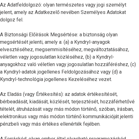
Az Adatfeldolgozó: olyan természetes vagy jogi személyt
jelent, amely az Adatkezelő nevében Személyes Adatokat
dolgoz fel.
A Biztonsági Előírások Megsértése: a biztonság olyan
megsértését jelenti, amely a: (a) a Kyndryl-anyagok
elvesztéséhez, megsemmisítéséhez, megváltoztatásához,
véletlen vagy jogosulatlan közléséhez, (b) a Kyndryl-
anyagokhoz való véletlen vagy jogosulatlan hozzáféréshez, (c)
a Kyndryl-adatok jogellenes Feldolgozásához vagy (d) a
Kyndryl-technológia jogellenes Kezeléséhez vezet.
Az Eladás (vagy Értékesítés): az adatok értékesítését,
bérbeadását, kiadását, közlését, terjesztését, hozzáférhetővé
tételét, átruházását vagy más módon történő, szóban, írásban,
elektronikus vagy más módon történő kommunikációját jelenti
pénzbeli vagy más értékes ellenérték fejében.
A Forráskód: olyan ember által olvasható programozáskód,