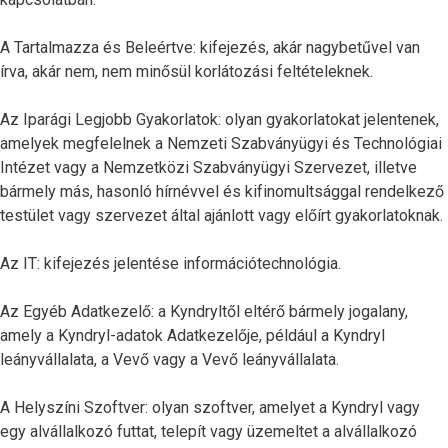
A Tartalmazza és Beleértve: kifejezés, akár nagybetűvel van
írva, akár nem, nem minősül korlátozási feltételeknek.
Az Iparági Legjobb Gyakorlatok: olyan gyakorlatokat jelentenek,
amelyek megfelelnek a Nemzeti Szabványügyi és Technológiai
Intézet vagy a Nemzetközi Szabványügyi Szervezet, illetve
bármely más, hasonló hírnévvel és kifinomultsággal rendelkező
testület vagy szervezet által ajánlott vagy előírt gyakorlatoknak.
Az IT: kifejezés jelentése információtechnológia.
Az Egyéb Adatkezelő: a Kyndryltől eltérő bármely jogalany,
amely a Kyndryl-adatok Adatkezelője, például a Kyndryl
leányvállalata, a Vevő vagy a Vevő leányvállalata.
A Helyszíni Szoftver: olyan szoftver, amelyet a Kyndryl vagy
egy alvállalkozó futtat, telepít vagy üzemeltet a alvállalkozó