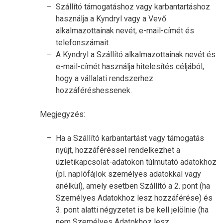
Szállító támogatáshoz vagy karbantartáshoz
használja a Kyndryl vagy a Vevő
alkalmazottainak nevét, e-mail-címét és
telefonszámait.
A Kyndryl a Szállító alkalmazottainak nevét és
e-mail-címét használja hitelesítés céljából,
hogy a vállalati rendszerhez
hozzáféréshessenek.
Megjegyzés:
Ha a Szállító karbantartást vagy támogatás
nyújt, hozzáféréssel rendelkezhet a
üzletikapcsolat-adatokon túlmutató adatokhoz
(pl. naplófájlok személyes adatokkal vagy
anélkül), amely esetben Szállító a 2. pont (ha
Személyes Adatokhoz lesz hozzáférése) és
3. pont alatti négyzetet is be kell jelölnie (ha
nem Személyes Adatokhoz lesz