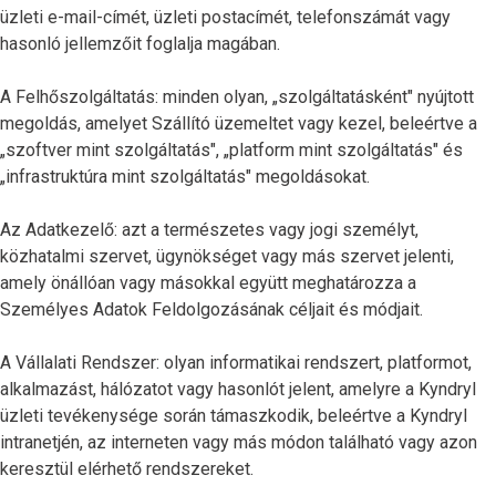
üzleti e-mail-címét, üzleti postacímét, telefonszámát vagy
hasonló jellemzőit foglalja magában.
A Felhőszolgáltatás: minden olyan, „szolgáltatásként" nyújtott
megoldás, amelyet Szállító üzemeltet vagy kezel, beleértve a
„szoftver mint szolgáltatás", „platform mint szolgáltatás" és
„infrastruktúra mint szolgáltatás" megoldásokat.
Az Adatkezelő: azt a természetes vagy jogi személyt,
közhatalmi szervet, ügynökséget vagy más szervet jelenti,
amely önállóan vagy másokkal együtt meghatározza a
Személyes Adatok Feldolgozásának céljait és módjait.
A Vállalati Rendszer: olyan informatikai rendszert, platformot,
alkalmazást, hálózatot vagy hasonlót jelent, amelyre a Kyndryl
üzleti tevékenysége során támaszkodik, beleértve a Kyndryl
intranetjén, az interneten vagy más módon található vagy azon
keresztül elérhető rendszereket.