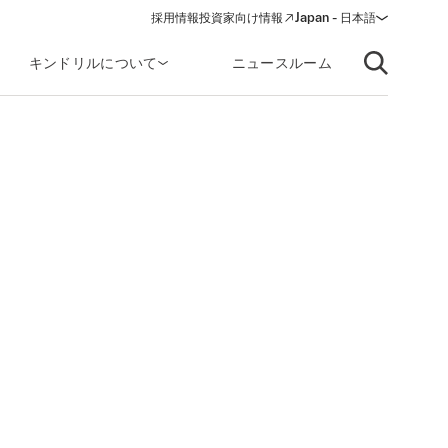
採用情報
投資家向け情報
Japan - 日本語
(opens in a new window)
キンドリルについて
ニュースルーム
Open searc