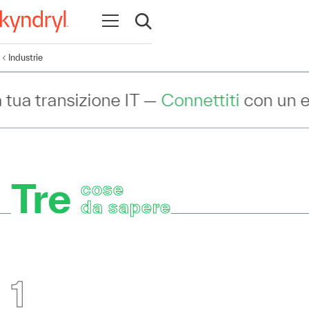
Apri la navigazione
Apri ricerca
Industrie
T —
Connettiti
con un esperto per discuter
Tre
cose
da sapere
1