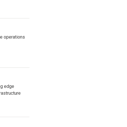
me operations
ng edge
rastructure