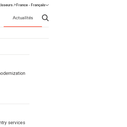
tisseurs
France - Français
s in a new window)
Actualités
Ouvrir la recherche
modernization
ntry services