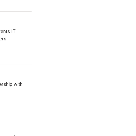
vents IT
ers
ership with