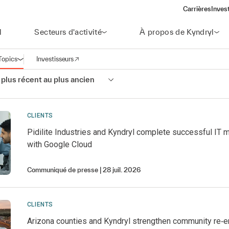
Carrières
Inves
(open
l
Secteurs d'activité
À propos de Kyndryl
Topics
Investisseurs
Ouvrir la navigation
(opens in a new window)
 plus récent au plus ancien
CLIENTS
Pidilite Industries and Kyndryl complete successful IT 
with Google Cloud
Communiqué de presse
28 juil. 2026
CLIENTS
Arizona counties and Kyndryl strengthen community re‑e