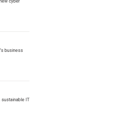
 new cyber
l’s business
 sustainable IT