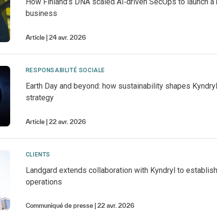
How Finland’s DNA scaled AI‑driven SecOps to launch a
business
Article
24 avr. 2026
RESPONSABILITÉ SOCIALE
Earth Day and beyond: how sustainability shapes Kyndry
strategy
Article
22 avr. 2026
CLIENTS
Landgard extends collaboration with Kyndryl to establish
operations
Communiqué de presse
22 avr. 2026