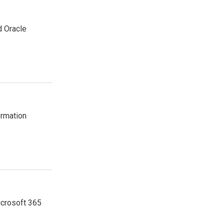
d Oracle
ormation
icrosoft 365