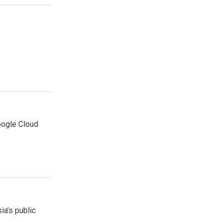
oogle Cloud
ia’s public