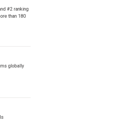
and #2 ranking
ore than 180
ems globally
ls