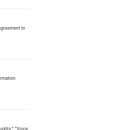
agreement to
ormation
sights™ "Voice