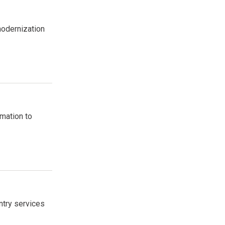
modernization
rmation to
ntry services