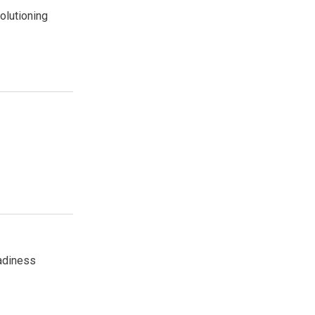
olutioning
eadiness