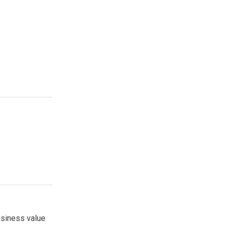
esquisa
usiness value