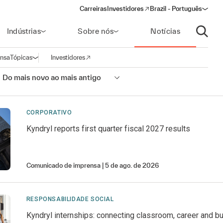
Carreiras
Investidores
Brazil - Português
(opens in a new window)
Indústrias
Sobre nós
Notícias
Abrir p
ensa
Tópicas
Investidores
Abrir navegação
(opens in a new window)
:
Do mais novo ao mais antigo
CORPORATIVO
Kyndryl reports first quarter fiscal 2027 results
Comunicado de imprensa
5 de ago. de 2026
RESPONSABILIDADE SOCIAL
Kyndryl internships: connecting classroom, career and b