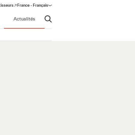
tisseurs
France - Français
s in a new window)
Actualités
Ouvrir la recherche