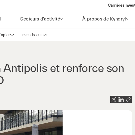
Carrières
Inves
(open
l
Secteurs d'activité
À propos de Kyndryl
Topics
Investisseurs
Ouvrir la navigation
(opens in a new window)
 Antipolis et renforce son
D