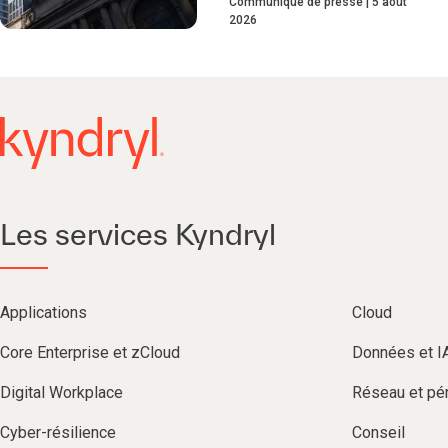
Communiqué de presse
5 août
2026
Les services Kyndryl
Applications
Cloud
Core Enterprise et zCloud
Données et I
Digital Workplace
Réseau et pér
Cyber-résilience
Conseil