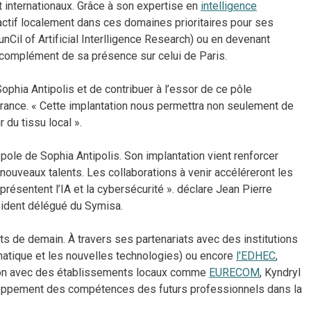
t internationaux. Grâce à son expertise en
intelligence
 actif localement dans ces domaines prioritaires pour ses
ounCil of Artificial Interlligence Research) ou en devenant
complément de sa présence sur celui de Paris.
phia Antipolis et de contribuer à l’essor de ce pôle
France. « Cette implantation nous permettra non seulement de
 du tissu local ».
pole de Sophia Antipolis. Son implantation vient renforcer
e nouveaux talents. Les collaborations à venir accéléreront les
résentent l’IA et la cybersécurité ». déclare Jean Pierre
ésident délégué du Symisa.
s de demain. À travers ses partenariats avec des institutions
matique et les nouvelles technologies) ou encore
l'EDHEC
,
ation avec des établissements locaux comme
EURECOM
, Kyndryl
veloppement des compétences des futurs professionnels dans la