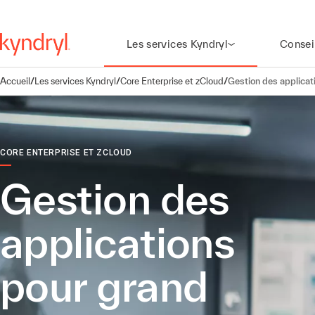
Les services Kyndryl
Consei
Accueil
/
Les services Kyndryl
/
Core Enterprise et zCloud
/
Gestion des applica
CORE ENTERPRISE ET ZCLOUD
Gestion des
applications
pour grand