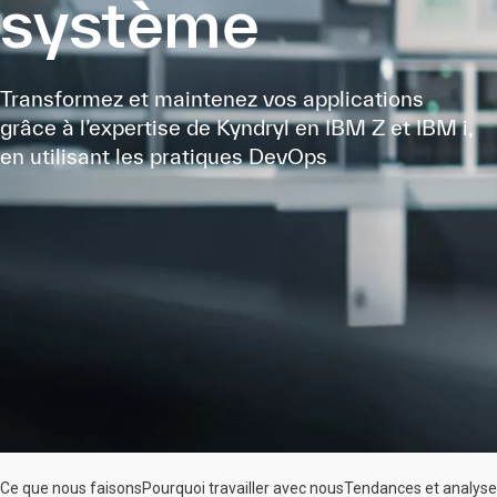
système
Transformez et maintenez vos applications
grâce à l’expertise de Kyndryl en IBM Z et IBM i,
en utilisant les pratiques DevOps
Ce que nous faisons
Pourquoi travailler avec nous
Tendances et analys