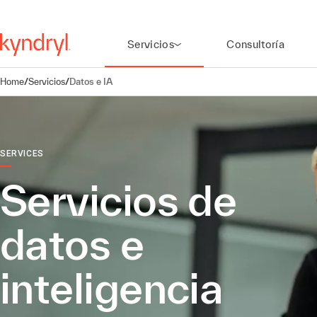
Servicios
Consultoría
Home
/
Servicios
/
Datos e IA
SERVICES
Servicios de
datos e
inteligencia