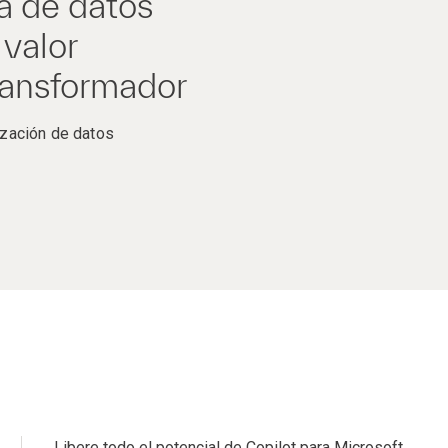
ra de datos
 valor
ransformador
ización de datos
Libere todo el potencial de Copilot para Microsoft