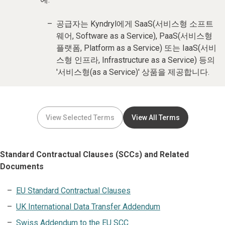
공급자는 Kyndryl에게 SaaS(서비스형 소프트
웨어, Software as a Service), PaaS(서비스형
플랫폼, Platform as a Service) 또는 IaaS(서비
스형 인프라, Infrastructure as a Service) 등의
'서비스형(as a Service)' 상품을 제공합니다.
View Selected Terms
View All Terms
Standard Contractual Clauses (SCCs) and Related
Documents
EU Standard Contractual Clauses
UK International Data Transfer Addendum
Swiss Addendum to the EU SCC