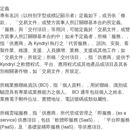
定義
專有名詞（以特別字型或標記顯示者）定義如下，或另依「條
款」、「交易文件」或雙方當事人所訂關聯基本合約所定義。
「服務」與「交付項目」等用詞，可能定義於「交易文件」或雙
方當事人所訂關聯基本合約中；如未予定義者，所稱「服務」，
指「供應商」為 Kyndryl 執行之「代管服務」、諮詢、安裝、客
製作業、維護、支援、人員擴增、業務、支援或其他工作，如
「交易文件」所規定；所稱「交付項目」，指「供應商」提供予
Kyndryl 之軟體程式、平台、應用程式或其他產品或項目及其各
別相關著作物，如「交易文件」所規定。
所稱業務聯絡資訊 (BCI)，指「個人資料」，用於聯絡、識別或
驗證具有專業或業務能力之個人。 BCI 通常包括個人之姓名、
業務電子郵件位址、實體地址、電話號碼或類似屬性。
所稱雲端服務，指「供應商」所代管或管理之「即服務」(as a
service) 供應項目，包括「軟體即服務 (SaaS)」、「平台即服務
(PaaS)」及「基礎架構即服務 (IaaS)」等供應項目。