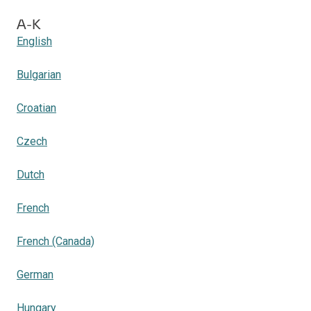
A-K
English
Bulgarian
Croatian
Czech
Dutch
French
French (Canada)
German
Hungary