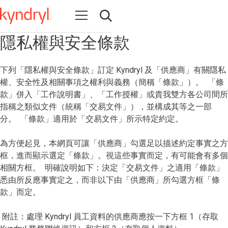
Open navigation
Open search
隱私權與安全條款
下列「隱私權與安全條款」訂定 Kyndryl 及「供應商」有關隱私
權、安全性及相關事項之權利與義務（簡稱「條款」）。 「條
款」併入「工作說明書」、「工作授權」或貴我雙方各公司間所
指稱之類似文件（統稱「交易文件」），並構成其等之一部
分。 「條款」適用於「交易文件」所示特定約定。
為方便起見，本網頁可讓「供應商」勾選足以描述約定事實之方
框，進而顯示選定「條款」。視這些事實而定，有可能會有多個
相關方框。 明確說明如下：決定「交易文件」之適用「條款」
悉由所反應事實定之，而非以下由「供應商」所勾選方框「條
款」而定。
附註：處理 Kyndryl 員工資料的供應商應按一下方框 1（存取