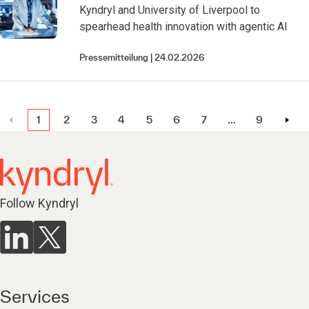
Kyndryl and University of Liverpool to
spearhead health innovation with agentic AI
Pressemitteilung
24.02.2026
1
2
3
4
5
6
7
…
9
Follow Kyndryl
Services