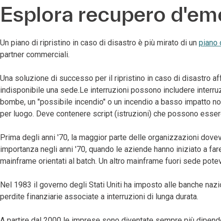
Esplora recupero d'em
Un piano di ripristino in caso di disastro è più mirato di un
piano 
partner commerciali.
Una soluzione di successo per il ripristino in caso di disastro affr
indisponibile una sede.Le interruzioni possono includere interruz
bombe, un "possibile incendio" o un incendio a basso impatto non d
per luogo. Deve contenere script (istruzioni) che possono esse
Prima degli anni '70, la maggior parte delle organizzazioni dovev
importanza negli anni '70, quando le aziende hanno iniziato a fa
mainframe orientati al batch. Un altro mainframe fuori sede poteva
Nel 1983 il governo degli Stati Uniti ha imposto alle banche nazio
perdite finanziarie associate a interruzioni di lunga durata.
A partire dal 2000 le imprese sono diventate sempre più dipendent