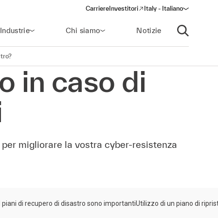
Carriere
Investitori
Italy - Italiano
(opens in a new window)
Industrie
Chi siamo
Notizie
Apri ricerca
stro?
no in caso di
i
o per migliorare la vostra cyber-resistenza
I piani di recupero di disastro sono importanti
Utilizzo di un piano di ripris