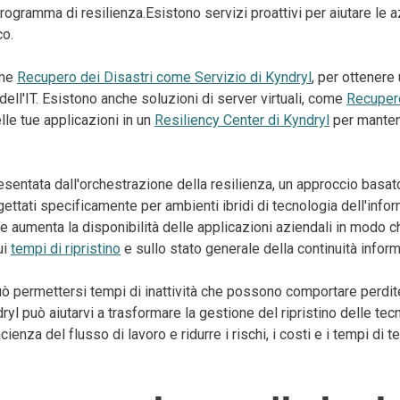
ramma di resilienza.Esistono servizi proattivi per aiutare le azi
co.
ome
Recupero dei Disastri come Servizio di Kyndryl
, per ottenere 
 dell'IT. Esistono anche soluzioni di server virtuali, come
Recupero
elle tue applicazioni in un
Resiliency Center di Kyndryl
per mantene
entata dall'orchestrazione della resilienza, un approccio basato 
ogettati specificamente per ambienti ibridi di tecnologia dell'in
ione aumenta la disponibilità delle applicazioni aziendali in mod
ui
tempi di ripristino
e sullo stato generale della continuità inform
può permettersi tempi di inattività che possono comportare perdi
ryl può aiutarvi a trasformare la gestione del ripristino delle te
cienza del flusso di lavoro e ridurre i rischi, i costi e i tempi di 