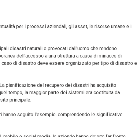
alità per i processi aziendali, gli asset, le risorse umane e i
cipali disastri naturali o provocati dall'uomo che rendono
mporanea dell'accesso a una struttura a causa di minacce di
in caso di disastro deve essere organizzato per tipo di disastro e
La pianificazione del recupero dei disastri ha acquisito
uel tempo, la maggior parte dei sistemi era costituita da
sito principale.
ttori hanno seguito l'esempio, comprendendo le significative
ud, mobile e social media, le aziende hanno dovuto far fronte