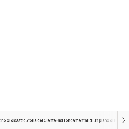
tino di disastro
Storia del cliente
Fasi fondamentali di un piano di ripristin