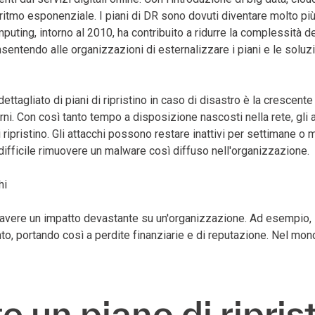
 un ritmo esponenziale. I piani di DR sono dovuti diventare molto 
mputing, intorno al 2010, ha contribuito a ridurre la complessità 
nsentendo alle organizzazioni di esternalizzare i piani e le soluz
ettagliato di piani di ripristino in caso di disastro è la crescent
iorni. Con così tanto tempo a disposizione nascosti nella rete, g
di ripristino. Gli attacchi possono restare inattivi per settimane 
fficile rimuovere un malware così diffuso nell'organizzazione.
hi
ò avere un impatto devastante su un'organizzazione. Ad esempio, 
 portando così a perdite finanziarie e di reputazione. Nel mondo d
 un piano di riprist