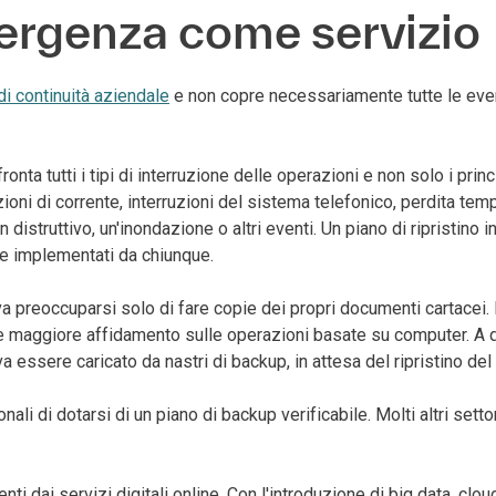
ergenza come servizio
di continuità aziendale
e non copre necessariamente tutte le eventu
onta tutti i tipi di interruzione delle operazioni e non solo i prin
ioni di corrente, interruzioni del sistema telefonico, perdita te
istruttivo, un'inondazione o altri eventi. Un piano di ripristino 
re implementati da chiunque.
a preoccuparsi solo di fare copie dei propri documenti cartacei. 
re maggiore affidamento sulle operazioni basate su computer. A q
 essere caricato da nastri di backup, in attesa del ripristino del 
nali di dotarsi di un piano di backup verificabile. Molti altri se
i dai servizi digitali online. Con l'introduzione di big data, clo