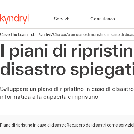
Servizi
Consulenza
Casa
/
The Learn Hub | Kyndryl
/
Che cos'è un piano di ripristino in caso di disa
I piani di ripristi
disastro spiegat
Sviluppare un piano di ripristino in caso di disastr
informatica e la capacità di ripristino
Piano di ripristino in caso di disastro
Recupero dei disastri come servizio