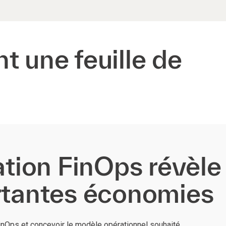
t une feuille de
ation FinOps révèle
rtantes économies
FinOps et concevoir le modèle opérationnel souhaité