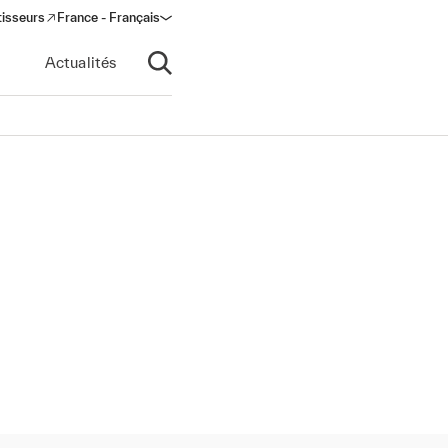
tisseurs
France - Français
s in a new window)
Actualités
Ouvrir la recherche