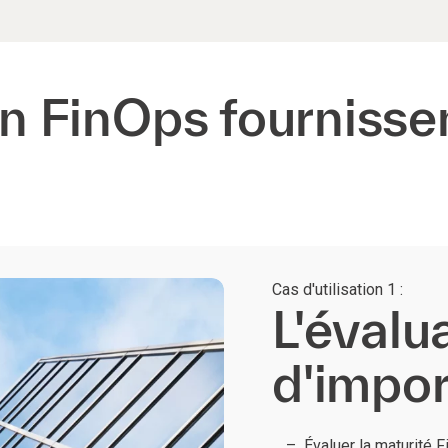
on FinOps fournissen
Cas d'utilisation 1 :
L'évalu
d'impo
Évaluer la maturité 