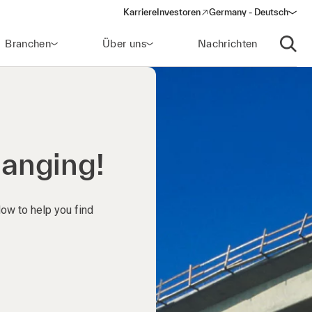
Karriere
Investoren
Germany - Deutsch
(opens in a new window)
Branchen
Über uns
Nachrichten
Suche
hanging!
low to help you find